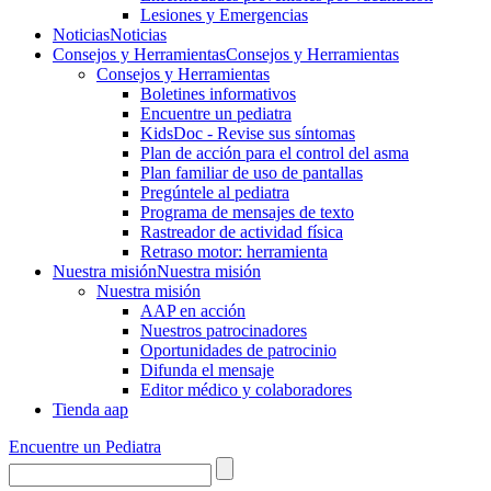
Lesiones y Emergencias
Noticias
Noticias
Consejos y Herramientas
Consejos y Herramientas
Consejos y Herramientas
Boletines informativos
Encuentre un pediatra
KidsDoc - Revise sus síntomas
Plan de acción para el control del asma
Plan familiar de uso de pantallas
Pregúntele al pediatra
Programa de mensajes de texto
Rastre​​ador de activida​d física
Retraso motor: herramienta
Nuestra misión
Nuestra misión
Nuestra misión
AAP en acción
Nuestros patrocinadores
Oportunidades de patrocinio
Difunda el mensaje
Editor médico y colaboradores
Tienda aap
Encuentre un Pediatra