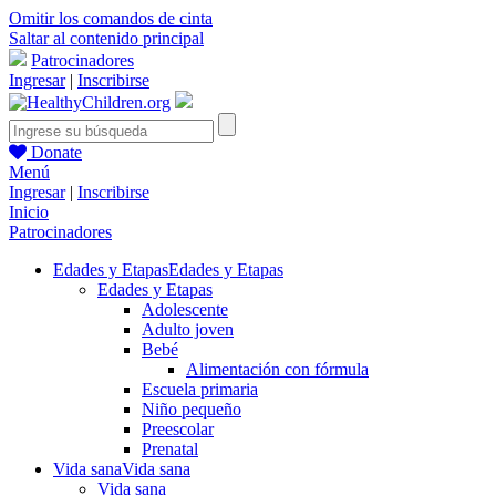
Omitir los comandos de cinta
Saltar al contenido principal
Patrocinadores
Ingresar
|
Inscribirse
Donate
Menú
Ingresar
|
Inscribirse
Inicio
Patrocinadores
Edades y Etapas
Edades y Etapas
Edades y Etapas
Adolescente
Adulto joven
Bebé
Alimentación con fórmula
Escuela primaria
Niño pequeño
Preescolar
Prenatal
Vida sana
Vida sana
Vida sana