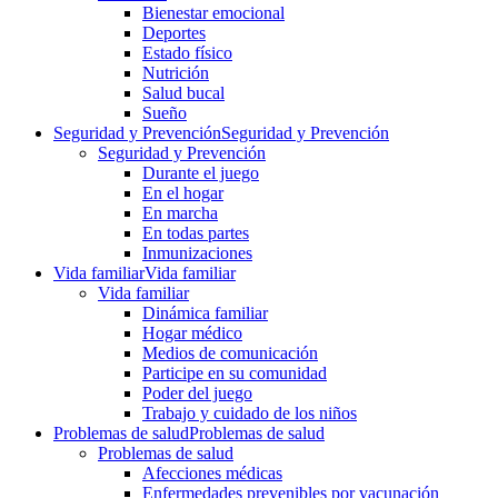
Bienestar emocional
Deportes
Estado físico
Nutrición
Salud bucal
Sueño
Seguridad y Prevención
Seguridad y Prevención
Seguridad y Prevención
Durante el juego
En el hogar
En marcha
En todas partes
Inmunizaciones
Vida familiar
Vida familiar
Vida familiar
Dinámica familiar
Hogar médico
Medios de comunicación
Participe en su comunidad
Poder del juego
Trabajo y cuidado de los niños
Problemas de salud
Problemas de salud
Problemas de salud
Afecciones médicas
Enfermedades prevenibles por vacunación