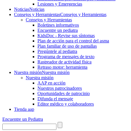
Lesiones y Emergencias
Noticias
Noticias
Consejos y Herramientas
Consejos y Herramientas
Consejos y Herramientas
Boletines informativos
Encuentre un pediatra
KidsDoc - Revise sus síntomas
Plan de acción para el control del asma
Plan familiar de uso de pantallas
Pregúntele al pediatra
Programa de mensajes de texto
Rastre​​ador de activida​d física
Retraso motor: herramienta
Nuestra misión
Nuestra misión
Nuestra misión
AAP en acción
Nuestros patrocinadores
Oportunidades de patrocinio
Difunda el mensaje
Editor médico y colaboradores
Tienda aap
Encuentre un Pediatra