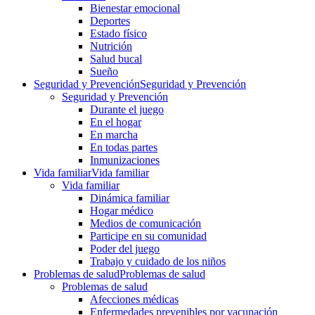
Bienestar emocional
Deportes
Estado físico
Nutrición
Salud bucal
Sueño
Seguridad y Prevención
Seguridad y Prevención
Seguridad y Prevención
Durante el juego
En el hogar
En marcha
En todas partes
Inmunizaciones
Vida familiar
Vida familiar
Vida familiar
Dinámica familiar
Hogar médico
Medios de comunicación
Participe en su comunidad
Poder del juego
Trabajo y cuidado de los niños
Problemas de salud
Problemas de salud
Problemas de salud
Afecciones médicas
Enfermedades prevenibles por vacunación