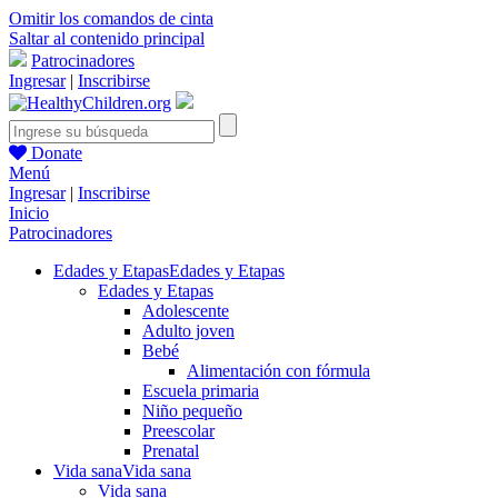
Omitir los comandos de cinta
Saltar al contenido principal
Patrocinadores
Ingresar
|
Inscribirse
Donate
Menú
Ingresar
|
Inscribirse
Inicio
Patrocinadores
Edades y Etapas
Edades y Etapas
Edades y Etapas
Adolescente
Adulto joven
Bebé
Alimentación con fórmula
Escuela primaria
Niño pequeño
Preescolar
Prenatal
Vida sana
Vida sana
Vida sana