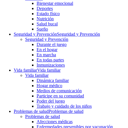
Bienestar emocional
Deportes
Estado físico
Nutrición
Salud bucal
Sueño
Seguridad y Prevención
Seguridad y Prevención
Seguridad y Prevención
Durante el juego
En el hogar
En marcha
En todas partes
Inmunizaciones
Vida familiar
Vida familiar
Vida familiar
Dinámica familiar
Hogar médico
Medios de comunicación
Participe en su comunidad
Poder del juego
Trabajo y cuidado de los niños
Problemas de salud
Problemas de salud
Problemas de salud
Afecciones médicas
Enfermedades prevenibles por vacunación