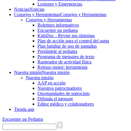
Lesiones y Emergencias
Noticias
Noticias
Consejos y Herramientas
Consejos y Herramientas
Consejos y Herramientas
Boletines informativos
Encuentre un pediatra
KidsDoc - Revise sus síntomas
Plan de acción para el control del asma
Plan familiar de uso de pantallas
Pregúntele al pediatra
Programa de mensajes de texto
Rastre​​ador de activida​d física
Retraso motor: herramienta
Nuestra misión
Nuestra misión
Nuestra misión
AAP en acción
Nuestros patrocinadores
Oportunidades de patrocinio
Difunda el mensaje
Editor médico y colaboradores
Tienda aap
Encuentre un Pediatra