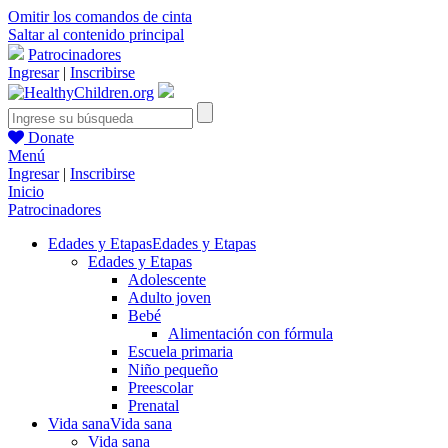
Omitir los comandos de cinta
Saltar al contenido principal
Patrocinadores
Ingresar
|
Inscribirse
Donate
Menú
Ingresar
|
Inscribirse
Inicio
Patrocinadores
Edades y Etapas
Edades y Etapas
Edades y Etapas
Adolescente
Adulto joven
Bebé
Alimentación con fórmula
Escuela primaria
Niño pequeño
Preescolar
Prenatal
Vida sana
Vida sana
Vida sana