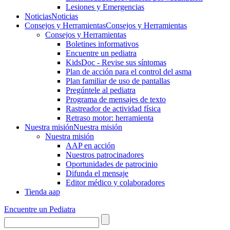
Lesiones y Emergencias
Noticias
Noticias
Consejos y Herramientas
Consejos y Herramientas
Consejos y Herramientas
Boletines informativos
Encuentre un pediatra
KidsDoc - Revise sus síntomas
Plan de acción para el control del asma
Plan familiar de uso de pantallas
Pregúntele al pediatra
Programa de mensajes de texto
Rastre​​ador de activida​d física
Retraso motor: herramienta
Nuestra misión
Nuestra misión
Nuestra misión
AAP en acción
Nuestros patrocinadores
Oportunidades de patrocinio
Difunda el mensaje
Editor médico y colaboradores
Tienda aap
Encuentre un Pediatra