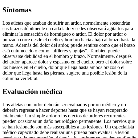
Síntomas
Los atletas que acaban de sufrir un ardor, normalmente sostendrán
sus brazos débilmente en cada lado y se les observará agitarlos para
eliminar la sensación de hormigueo o ardor. El dolor por ardor o
punzada corre desde el cuello y hombro hacia abajo al brazo hasta la
mano. Además del dolor del ardor, puede sentirse como que el brazo
está entumecido o como “alfileres y agujas". También puede
observarse debilidad en el hombro y brazo. Normalmente, después
del ardor, aparece dolor y espasmo en el cuello, pero el dolor sobre
los huesos en el cuello, dolor que llega hasta ambos brazos o el
dolor que llega hasta las piernas, sugiere una posible lesión de la
columna vertebral.
Evaluación médica
Los atletas con ardor deberán ser evaluados por un médico y no
deberán regresar a hacer deportes hasta que se hayan recuperado
totalmente. Un simple ardor o los efectos de ardores recurrentes
pueden ocasionar un daño neurológico permanente. Los nervios que
se han lesionado son más susceptibles a las lesiones. Un especialista
médico capacitado debe realizar una prueba para evaluar la lesión
nerviosa y la recuperación. Además, los ardores se pueden confundir