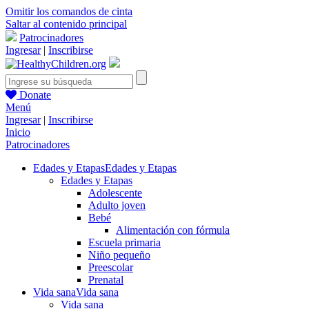
Omitir los comandos de cinta
Saltar al contenido principal
Patrocinadores
Ingresar
|
Inscribirse
Donate
Menú
Ingresar
|
Inscribirse
Inicio
Patrocinadores
Edades y Etapas
Edades y Etapas
Edades y Etapas
Adolescente
Adulto joven
Bebé
Alimentación con fórmula
Escuela primaria
Niño pequeño
Preescolar
Prenatal
Vida sana
Vida sana
Vida sana