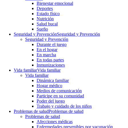
Bienestar emocional
Deportes
Estado físico
Nutrición
Salud bucal
Sueño
Seguridad y Prevención
Seguridad y Prevención
Seguridad y Prevención
Durante el juego
En el hogar
En marcha
En todas partes
Inmunizaciones
Vida familiar
Vida familiar
Vida familiar
Dinámica familiar
Hogar médico
Medios de comunicación
Participe en su comunidad
Poder del juego
Trabajo y cuidado de los niños
Problemas de salud
Problemas de salud
Problemas de salud
Afecciones médicas
Enfermedades prevenibles por vacunación