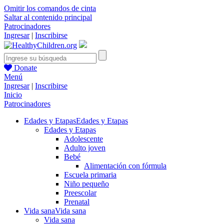
Omitir los comandos de cinta
Saltar al contenido principal
Patrocinadores
Ingresar
|
Inscribirse
Donate
Menú
Ingresar
|
Inscribirse
Inicio
Patrocinadores
Edades y Etapas
Edades y Etapas
Edades y Etapas
Adolescente
Adulto joven
Bebé
Alimentación con fórmula
Escuela primaria
Niño pequeño
Preescolar
Prenatal
Vida sana
Vida sana
Vida sana