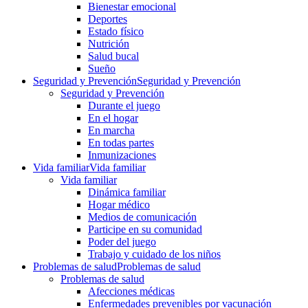
Bienestar emocional
Deportes
Estado físico
Nutrición
Salud bucal
Sueño
Seguridad y Prevención
Seguridad y Prevención
Seguridad y Prevención
Durante el juego
En el hogar
En marcha
En todas partes
Inmunizaciones
Vida familiar
Vida familiar
Vida familiar
Dinámica familiar
Hogar médico
Medios de comunicación
Participe en su comunidad
Poder del juego
Trabajo y cuidado de los niños
Problemas de salud
Problemas de salud
Problemas de salud
Afecciones médicas
Enfermedades prevenibles por vacunación