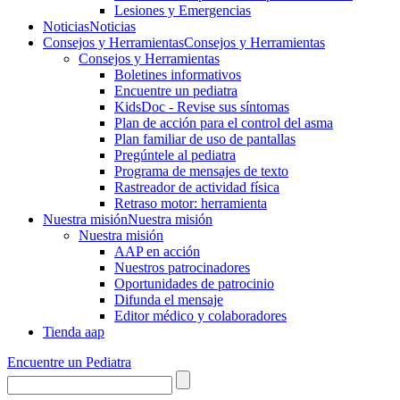
Lesiones y Emergencias
Noticias
Noticias
Consejos y Herramientas
Consejos y Herramientas
Consejos y Herramientas
Boletines informativos
Encuentre un pediatra
KidsDoc - Revise sus síntomas
Plan de acción para el control del asma
Plan familiar de uso de pantallas
Pregúntele al pediatra
Programa de mensajes de texto
Rastre​​ador de activida​d física
Retraso motor: herramienta
Nuestra misión
Nuestra misión
Nuestra misión
AAP en acción
Nuestros patrocinadores
Oportunidades de patrocinio
Difunda el mensaje
Editor médico y colaboradores
Tienda aap
Encuentre un Pediatra