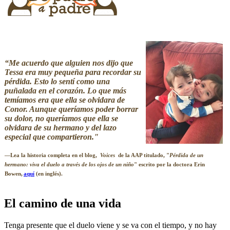
la pérdida, recuerde
el amor:
“Me acuerdo que alguien nos dijo que
Tessa era muy pequeña para recordar su
pérdida. Esto lo sentí como una
puñalada en el corazón. Lo que más
temíamos era que ella se olvidara de
Conor. Aunque queríamos poder borrar
su dolor, no queríamos que ella se
olvidara de su hermano y del lazo
especial que compartieron."
―Lea la historia completa en el blog,
Voices
de la AAP titulado, "
Pérdida de un
hermano: v
iva el duelo a través de los ojos de un niño
" escrito por la doctora Erin
Bowen,
aquí
(en inglés).
El camino de una vida
Tenga presente que el duelo viene y se va con el tiempo, y no hay