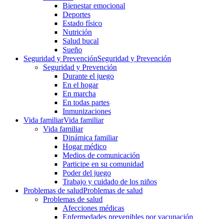
Bienestar emocional
Deportes
Estado físico
Nutrición
Salud bucal
Sueño
Seguridad y Prevención
Seguridad y Prevención
Seguridad y Prevención
Durante el juego
En el hogar
En marcha
En todas partes
Inmunizaciones
Vida familiar
Vida familiar
Vida familiar
Dinámica familiar
Hogar médico
Medios de comunicación
Participe en su comunidad
Poder del juego
Trabajo y cuidado de los niños
Problemas de salud
Problemas de salud
Problemas de salud
Afecciones médicas
Enfermedades prevenibles por vacunación