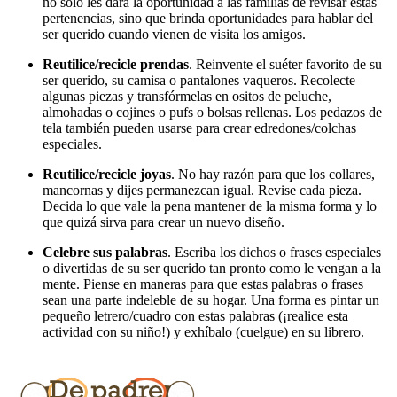
no solo les dará la oportunidad a las familias de revisar estas
pertenencias, sino que brinda oportunidades para hablar del
ser querido cuando vienen de visita los amigos.
Reutilice/recicle prendas
. Reinvente el suéter favorito de su
ser querido, su camisa o pantalones vaqueros. Recolecte
algunas piezas y transfórmelas en ositos de peluche,
almohadas o cojines o pufs o bolsas rellenas. Los pedazos de
tela también pueden usarse para crear edredones/colchas
especiales.
Reutilice/recicle joyas
. No hay razón para que los collares,
mancornas y dijes permanezcan igual. Revise cada pieza.
Decida lo que vale la pena mantener de la misma forma y lo
que quizá sirva para crear un nuevo diseño.
Celebre sus palabras
. Escriba los dichos o frases especiales
o divertidas de su ser querido tan pronto como le vengan a la
mente. Piense en maneras para que estas palabras o frases
sean una parte indeleble de su hogar. Una forma es pintar un
pequeño letrero/cuadro con estas palabras (¡realice esta
actividad con su niño!) y exhíbalo (cuelgue) en su librero.
Más que recordar