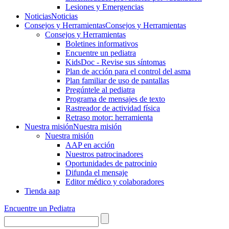
Lesiones y Emergencias
Noticias
Noticias
Consejos y Herramientas
Consejos y Herramientas
Consejos y Herramientas
Boletines informativos
Encuentre un pediatra
KidsDoc - Revise sus síntomas
Plan de acción para el control del asma
Plan familiar de uso de pantallas
Pregúntele al pediatra
Programa de mensajes de texto
Rastre​​ador de activida​d física
Retraso motor: herramienta
Nuestra misión
Nuestra misión
Nuestra misión
AAP en acción
Nuestros patrocinadores
Oportunidades de patrocinio
Difunda el mensaje
Editor médico y colaboradores
Tienda aap
Encuentre un Pediatra