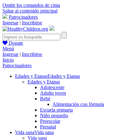
Omitir los comandos de cinta
Saltar al contenido principal
Patrocinadores
Ingresar
|
Inscribirse
Donate
Menú
Ingresar
|
Inscribirse
Inicio
Patrocinadores
Edades y Etapas
Edades y Etapas
Edades y Etapas
Adolescente
Adulto joven
Bebé
Alimentación con fórmula
Escuela primaria
Niño pequeño
Preescolar
Prenatal
Vida sana
Vida sana
Vida sana