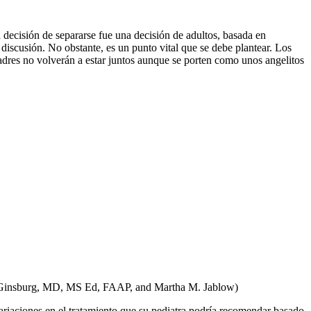
decisión de separarse fue una decisión de adultos, basada en
 discusión. No obstante, es un punto vital que se debe plantear. Los
dres no volverán a estar juntos aunque se porten como unos angelitos
R. Ginsburg, MD, MS Ed, FAAP, and Martha M. Jablow)
ariaciones en el tratamiento que su pediatra podría recomendar basado