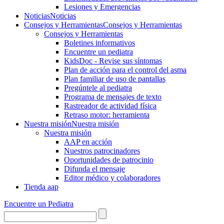
Lesiones y Emergencias
Noticias
Noticias
Consejos y Herramientas
Consejos y Herramientas
Consejos y Herramientas
Boletines informativos
Encuentre un pediatra
KidsDoc - Revise sus síntomas
Plan de acción para el control del asma
Plan familiar de uso de pantallas
Pregúntele al pediatra
Programa de mensajes de texto
Rastre​​ador de activida​d física
Retraso motor: herramienta
Nuestra misión
Nuestra misión
Nuestra misión
AAP en acción
Nuestros patrocinadores
Oportunidades de patrocinio
Difunda el mensaje
Editor médico y colaboradores
Tienda aap
Encuentre un Pediatra