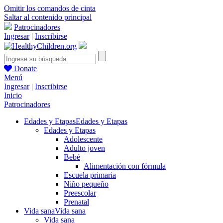
Omitir los comandos de cinta
Saltar al contenido principal
Patrocinadores
Ingresar
|
Inscribirse
Donate
Menú
Ingresar
|
Inscribirse
Inicio
Patrocinadores
Edades y Etapas
Edades y Etapas
Edades y Etapas
Adolescente
Adulto joven
Bebé
Alimentación con fórmula
Escuela primaria
Niño pequeño
Preescolar
Prenatal
Vida sana
Vida sana
Vida sana