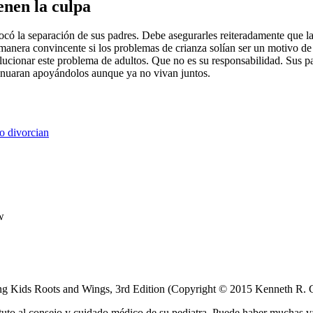
enen la culpa
ó la separación de sus padres. Debe asegurarles reiteradamente que la 
 manera convincente si los problemas de crianza solían ser un motivo de
cionar este problema de adultos. Que no es su responsabilidad. Sus pa
ntinuaran apoyándolos aunque ya no vivan juntos.
o divorcian
w
ving Kids Roots and Wings, 3rd Edition (Copyright © 2015 Kenneth 
tuto al consejo y cuidado médico de su pediatra. Puede haber muchas v