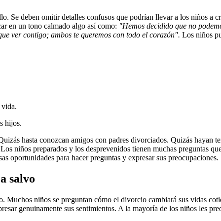
llo. Se deben omitir detalles confusos que podrían llevar a los niños a 
icar en un tono calmado algo así como:
"Hemos decidido que no podemos 
 que ver contigo; ambos te queremos con todo el corazón".
Los niños pu
 vida.
s hijos.
. Quizás hasta conozcan amigos con padres divorciados. Quizás hayan te
e. Los niños preparados y los desprevenidos tienen muchas preguntas qu
osas oportunidades para hacer preguntas y expresar sus preocupaciones.
a salvo
lvo. Muchos niños se preguntan cómo el divorcio cambiará sus vidas cot
presar genuinamente sus sentimientos. A la mayoría de los niños les pre