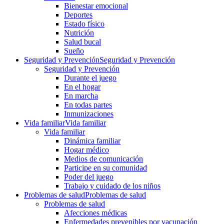
Bienestar emocional
Deportes
Estado físico
Nutrición
Salud bucal
Sueño
Seguridad y Prevención
Seguridad y Prevención
Seguridad y Prevención
Durante el juego
En el hogar
En marcha
En todas partes
Inmunizaciones
Vida familiar
Vida familiar
Vida familiar
Dinámica familiar
Hogar médico
Medios de comunicación
Participe en su comunidad
Poder del juego
Trabajo y cuidado de los niños
Problemas de salud
Problemas de salud
Problemas de salud
Afecciones médicas
Enfermedades prevenibles por vacunación