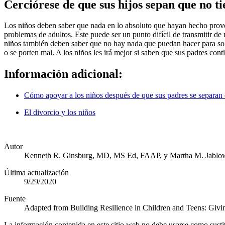
Cerciórese de que sus hijos sepan que no ti
Los niños deben saber que nada en lo absoluto que hayan hecho provoc
problemas de adultos. Este puede ser un punto difícil de transmitir de
niños también deben saber que no hay nada que puedan hacer para solu
o se porten mal. A los niños les irá mejor si saben que sus padres co
Información adicional:
Cómo apoyar a los niños después de que sus padres se separan 
El divorcio y los niños
Autor
Kenneth R. Ginsburg, MD, MS Ed, FAAP, y Martha M. Jablo
Última actualización
9/29/2020
Fuente
Adapted from Building Resilience in Children and Teens: Gi
La información contenida en este sitio web no debe usarse como susti