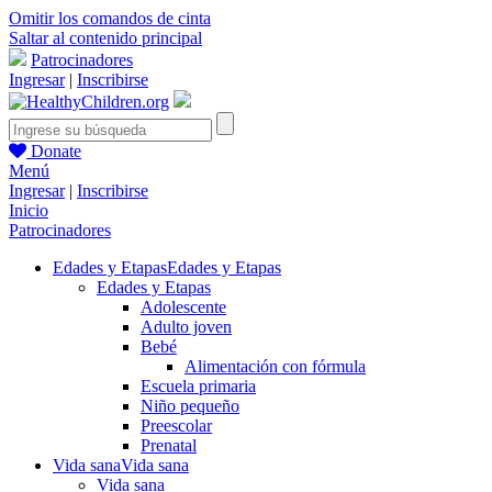
Omitir los comandos de cinta
Saltar al contenido principal
Patrocinadores
Ingresar
|
Inscribirse
Donate
Menú
Ingresar
|
Inscribirse
Inicio
Patrocinadores
Edades y Etapas
Edades y Etapas
Edades y Etapas
Adolescente
Adulto joven
Bebé
Alimentación con fórmula
Escuela primaria
Niño pequeño
Preescolar
Prenatal
Vida sana
Vida sana
Vida sana