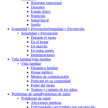
Bienestar emocional
Deportes
Estado físico
Nutrición
Salud bucal
Sueño
Seguridad y Prevención
Seguridad y Prevención
Seguridad y Prevención
Durante el juego
En el hogar
En marcha
En todas partes
Inmunizaciones
Vida familiar
Vida familiar
Vida familiar
Dinámica familiar
Hogar médico
Medios de comunicación
Participe en su comunidad
Poder del juego
Trabajo y cuidado de los niños
Problemas de salud
Problemas de salud
Problemas de salud
Afecciones médicas
Enfermedades prevenibles por vacunación