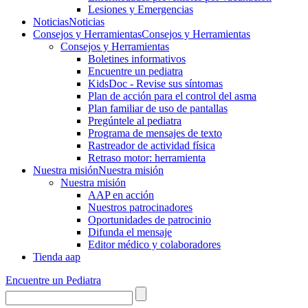
Lesiones y Emergencias
Noticias
Noticias
Consejos y Herramientas
Consejos y Herramientas
Consejos y Herramientas
Boletines informativos
Encuentre un pediatra
KidsDoc - Revise sus síntomas
Plan de acción para el control del asma
Plan familiar de uso de pantallas
Pregúntele al pediatra
Programa de mensajes de texto
Rastre​​ador de activida​d física
Retraso motor: herramienta
Nuestra misión
Nuestra misión
Nuestra misión
AAP en acción
Nuestros patrocinadores
Oportunidades de patrocinio
Difunda el mensaje
Editor médico y colaboradores
Tienda aap
Encuentre un Pediatra