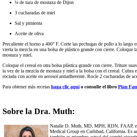
¼ de taza de mostaza de Dijon
3 cucharadas de miel
Sal y pimienta
Aceite de oliva
Precaliente el horno a 400° F. Corte las pechugas de pollo a lo largo e
vierta la mezcla en una bolsa de plástico grande con cierre. Coloque la
mostaza y miel.
Coloque el cereal en otra bolsa plástica grande con cierre. Triture sua
la vez de la mezcla de mostaza y miel a la bolsa con el cereal. Cubra
rociada con aceite en aerosol antiadherente. Rocíe 2 cucharadas de ac
Para obtener más recetas
haga clic aquí
o consulte el libro
Plan Fami
Sobre la Dra. Muth:
Natalie D. Muth, MD, MPH, RDN, FAAP, es pedi
Medical Group en Carlsbad, California. Es a
también es miembro actual del comité ejecuti