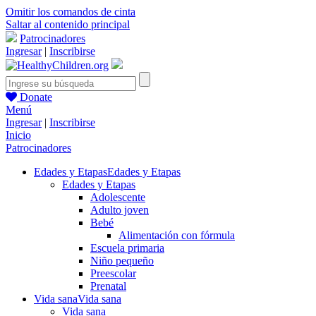
Omitir los comandos de cinta
Saltar al contenido principal
Patrocinadores
Ingresar
|
Inscribirse
Donate
Menú
Ingresar
|
Inscribirse
Inicio
Patrocinadores
Edades y Etapas
Edades y Etapas
Edades y Etapas
Adolescente
Adulto joven
Bebé
Alimentación con fórmula
Escuela primaria
Niño pequeño
Preescolar
Prenatal
Vida sana
Vida sana
Vida sana