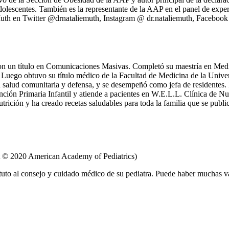
lescentes. También es la representante de la AAP en el panel de exper
Muth en Twitter @drnataliemuth, Instagram @ dr.nataliemuth, Facebook 
un título en Comunicaciones Masivas. Completó su maestría en Medici
 Luego obtuvo su título médico de la Facultad de Medicina de la Univ
n salud comunitaria y defensa, y se desempeñó como jefa de residente
ión Primaria Infantil y atiende a pacientes en W.E.L.L. Clínica de Nut
nutrición y ha creado recetas saludables para toda la familia que se publi
t © 2020 American Academy of Pediatrics)
tuto al consejo y cuidado médico de su pediatra. Puede haber muchas v