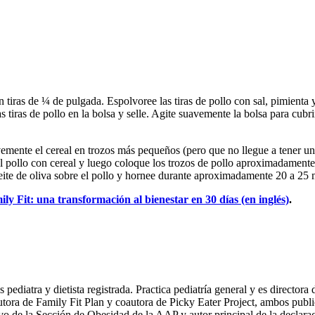
n tiras de ¼ de pulgada. Espolvoree las tiras de pollo con sal, pimienta 
s tiras de pollo en la bolsa y selle. Agite suavemente la bolsa para cubr
vemente el cereal en trozos más pequeños (pero que no llegue a tener una c
 el pollo con cereal y luego coloque los trozos de pollo aproximadament
eite de oliva sobre el pollo y hornee durante aproximadamente 20 a 25 
ly Fit: una transformación al bienestar en 30 días (en inglés)
.
atra y dietista registrada. Practica pediatría general y es directora 
utora de Family Fit Plan y coautora de Picky Eater Project, ambos pu
vo de la Sección de Obesidad de la AAP y autor principal de la declar