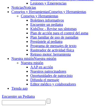
Lesiones y Emergencias
Noticias
Noticias
Consejos y Herramientas
Consejos y Herramientas
Consejos y Herramientas
Boletines informativos
Encuentre un pediatra
KidsDoc - Revise sus síntomas
Plan de acción para el control del asma
Plan familiar de uso de pantallas
Pregúntele al pediatra
Programa de mensajes de texto
Rastre​​ador de activida​d física
Retraso motor: herramienta
Nuestra misión
Nuestra misión
Nuestra misión
AAP en acción
Nuestros patrocinadores
Oportunidades de patrocinio
Difunda el mensaje
Editor médico y colaboradores
Tienda aap
Encuentre un Pediatra