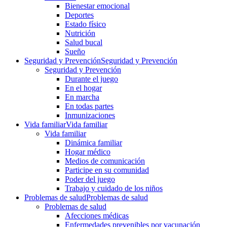
Bienestar emocional
Deportes
Estado físico
Nutrición
Salud bucal
Sueño
Seguridad y Prevención
Seguridad y Prevención
Seguridad y Prevención
Durante el juego
En el hogar
En marcha
En todas partes
Inmunizaciones
Vida familiar
Vida familiar
Vida familiar
Dinámica familiar
Hogar médico
Medios de comunicación
Participe en su comunidad
Poder del juego
Trabajo y cuidado de los niños
Problemas de salud
Problemas de salud
Problemas de salud
Afecciones médicas
Enfermedades prevenibles por vacunación