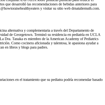
tos que desarrolló las recomendaciones de bebidas anteriores para
@howtoraisehealthyeaters y visitar su sitio web drnataliemuth.com.
na alternativa y complementaria a través del Departamento de
ersidad de Georgetown. Terminó su residencia en pediatría en UCLA
s. La Dra. Tanaka es miembro de la American Academy of Pediatrics
rición. Como cocinera aficionada y talentosa, le apasiona ayudar a
can en libros y blogs para padres.
ariaciones en el tratamiento que su pediatra podría recomendar basado