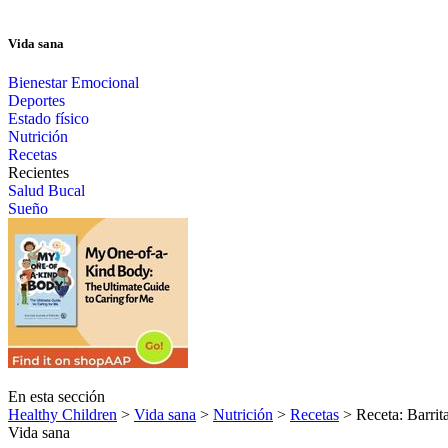
Vida sana
Bienestar Emocional
Deportes
Estado físico
Nutrición
Recetas
Recientes
Salud Bucal
Sueño
En esta sección
Healthy Children
>
Vida sana
>
Nutrición
>
Recetas
> Receta: Barrit
Vida sana