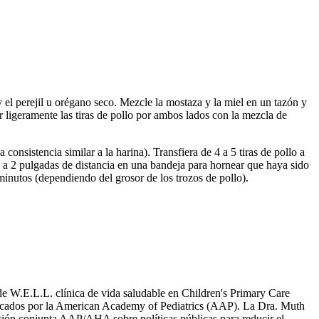
y el perejil u orégano seco. Mezcle la mostaza y la miel en un tazón y
ir ligeramente las tiras de pollo por ambos lados con la mezcla de
onsistencia similar a la harina). Transfiera de 4 a 5 tiras de pollo a
e a 2 pulgadas de distancia en una bandeja para hornear que haya sido
minutos (dependiendo del grosor de los trozos de pollo).
de W.E.L.L. clínica de vida saludable en Children's Primary Care
blicados por la American Academy of Pediatrics (AAP). La Dra. Muth
ación conjunta AAP/AHA sobre políticas públicas para reducir el