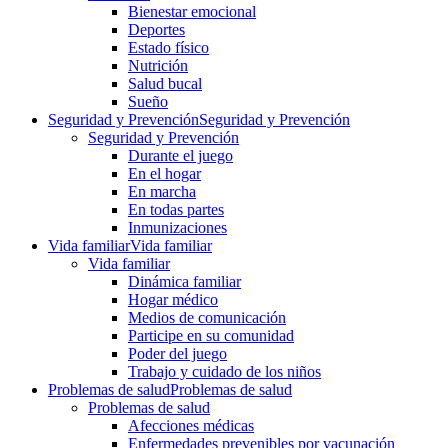
Bienestar emocional
Deportes
Estado físico
Nutrición
Salud bucal
Sueño
Seguridad y Prevención
Seguridad y Prevención
Seguridad y Prevención
Durante el juego
En el hogar
En marcha
En todas partes
Inmunizaciones
Vida familiar
Vida familiar
Vida familiar
Dinámica familiar
Hogar médico
Medios de comunicación
Participe en su comunidad
Poder del juego
Trabajo y cuidado de los niños
Problemas de salud
Problemas de salud
Problemas de salud
Afecciones médicas
Enfermedades prevenibles por vacunación