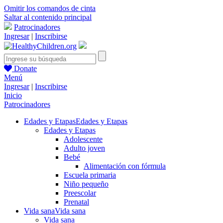
Omitir los comandos de cinta
Saltar al contenido principal
Patrocinadores
Ingresar
|
Inscribirse
Donate
Menú
Ingresar
|
Inscribirse
Inicio
Patrocinadores
Edades y Etapas
Edades y Etapas
Edades y Etapas
Adolescente
Adulto joven
Bebé
Alimentación con fórmula
Escuela primaria
Niño pequeño
Preescolar
Prenatal
Vida sana
Vida sana
Vida sana