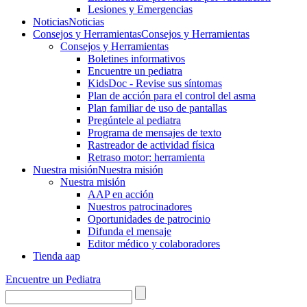
Lesiones y Emergencias
Noticias
Noticias
Consejos y Herramientas
Consejos y Herramientas
Consejos y Herramientas
Boletines informativos
Encuentre un pediatra
KidsDoc - Revise sus síntomas
Plan de acción para el control del asma
Plan familiar de uso de pantallas
Pregúntele al pediatra
Programa de mensajes de texto
Rastre​​ador de activida​d física
Retraso motor: herramienta
Nuestra misión
Nuestra misión
Nuestra misión
AAP en acción
Nuestros patrocinadores
Oportunidades de patrocinio
Difunda el mensaje
Editor médico y colaboradores
Tienda aap
Encuentre un Pediatra