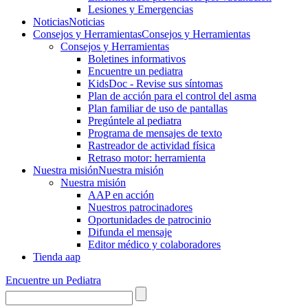
Lesiones y Emergencias
Noticias
Noticias
Consejos y Herramientas
Consejos y Herramientas
Consejos y Herramientas
Boletines informativos
Encuentre un pediatra
KidsDoc - Revise sus síntomas
Plan de acción para el control del asma
Plan familiar de uso de pantallas
Pregúntele al pediatra
Programa de mensajes de texto
Rastre​​ador de activida​d física
Retraso motor: herramienta
Nuestra misión
Nuestra misión
Nuestra misión
AAP en acción
Nuestros patrocinadores
Oportunidades de patrocinio
Difunda el mensaje
Editor médico y colaboradores
Tienda aap
Encuentre un Pediatra