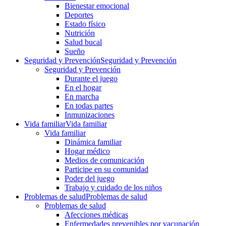
Bienestar emocional
Deportes
Estado físico
Nutrición
Salud bucal
Sueño
Seguridad y Prevención
Seguridad y Prevención
Seguridad y Prevención
Durante el juego
En el hogar
En marcha
En todas partes
Inmunizaciones
Vida familiar
Vida familiar
Vida familiar
Dinámica familiar
Hogar médico
Medios de comunicación
Participe en su comunidad
Poder del juego
Trabajo y cuidado de los niños
Problemas de salud
Problemas de salud
Problemas de salud
Afecciones médicas
Enfermedades prevenibles por vacunación