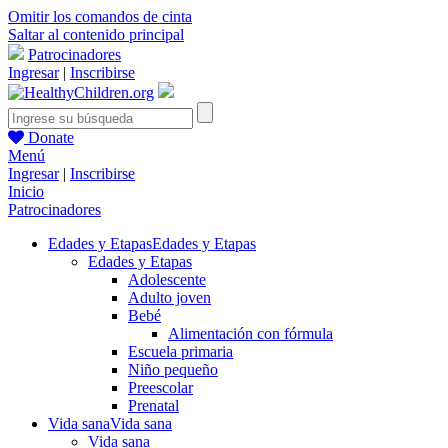
Omitir los comandos de cinta
Saltar al contenido principal
Patrocinadores
Ingresar
|
Inscribirse
Donate
Menú
Ingresar
|
Inscribirse
Inicio
Patrocinadores
Edades y Etapas
Edades y Etapas
Edades y Etapas
Adolescente
Adulto joven
Bebé
Alimentación con fórmula
Escuela primaria
Niño pequeño
Preescolar
Prenatal
Vida sana
Vida sana
Vida sana