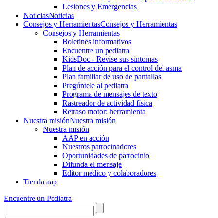
Lesiones y Emergencias
Noticias
Noticias
Consejos y Herramientas
Consejos y Herramientas
Consejos y Herramientas
Boletines informativos
Encuentre un pediatra
KidsDoc - Revise sus síntomas
Plan de acción para el control del asma
Plan familiar de uso de pantallas
Pregúntele al pediatra
Programa de mensajes de texto
Rastre​​ador de activida​d física
Retraso motor: herramienta
Nuestra misión
Nuestra misión
Nuestra misión
AAP en acción
Nuestros patrocinadores
Oportunidades de patrocinio
Difunda el mensaje
Editor médico y colaboradores
Tienda aap
Encuentre un Pediatra