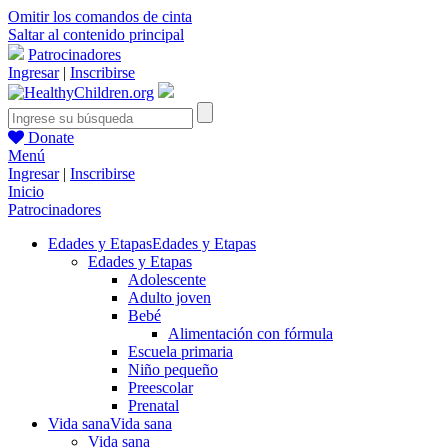
Omitir los comandos de cinta
Saltar al contenido principal
Patrocinadores
Ingresar
|
Inscribirse
Donate
Menú
Ingresar
|
Inscribirse
Inicio
Patrocinadores
Edades y Etapas
Edades y Etapas
Edades y Etapas
Adolescente
Adulto joven
Bebé
Alimentación con fórmula
Escuela primaria
Niño pequeño
Preescolar
Prenatal
Vida sana
Vida sana
Vida sana