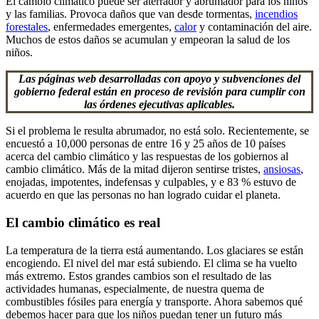
El cambio climático puede ser aterrador y abrumador para los niños
y las familias. Provoca daños que van desde tormentas,
incendios
forestales
, enfermedades emergentes,
calor
y contaminación del aire.
Muchos de estos daños se acumulan y empeoran la salud de los
niños.
Las páginas web desarrolladas con apoyo y subvenciones del
gobierno federal están en proceso de revisión para cumplir con
las órdenes ejecutivas aplicables.
Si el problema le resulta abrumador, no está solo. Recientemente, se
encuestó a 10,000 personas de entre 16 y 25 años de 10 países
acerca del cambio climático y las respuestas de los gobiernos al
cambio climático. Más de la mitad dijeron sentirse tristes,
ansiosas
,
enojadas, impotentes, indefensas y culpables, y e 83 % estuvo de
acuerdo en que las personas no han logrado cuidar el planeta.
El cambio climático es real
La temperatura de la tierra está aumentando. Los glaciares se están
encogiendo. El nivel del mar está subiendo. El clima se ha vuelto
más extremo. Estos grandes cambios son el resultado de las
actividades humanas, especialmente, de nuestra quema de
combustibles fósiles para energía y transporte. Ahora sabemos qué
debemos hacer para que los niños puedan tener un futuro más