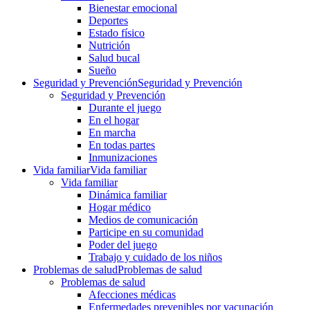
Bienestar emocional
Deportes
Estado físico
Nutrición
Salud bucal
Sueño
Seguridad y Prevención
Seguridad y Prevención
Seguridad y Prevención
Durante el juego
En el hogar
En marcha
En todas partes
Inmunizaciones
Vida familiar
Vida familiar
Vida familiar
Dinámica familiar
Hogar médico
Medios de comunicación
Participe en su comunidad
Poder del juego
Trabajo y cuidado de los niños
Problemas de salud
Problemas de salud
Problemas de salud
Afecciones médicas
Enfermedades prevenibles por vacunación