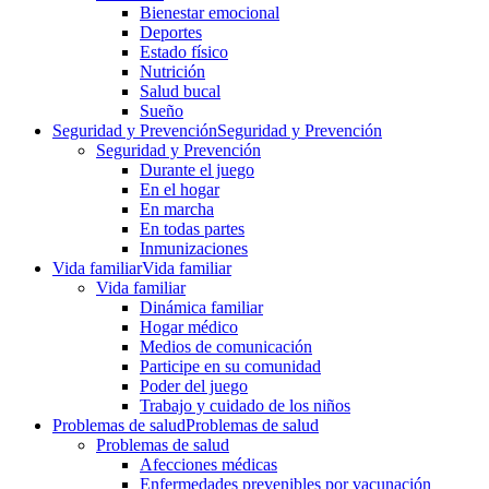
Bienestar emocional
Deportes
Estado físico
Nutrición
Salud bucal
Sueño
Seguridad y Prevención
Seguridad y Prevención
Seguridad y Prevención
Durante el juego
En el hogar
En marcha
En todas partes
Inmunizaciones
Vida familiar
Vida familiar
Vida familiar
Dinámica familiar
Hogar médico
Medios de comunicación
Participe en su comunidad
Poder del juego
Trabajo y cuidado de los niños
Problemas de salud
Problemas de salud
Problemas de salud
Afecciones médicas
Enfermedades prevenibles por vacunación