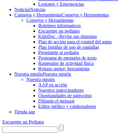
Lesiones y Emergencias
Noticias
Noticias
Consejos y Herramientas
Consejos y Herramientas
Consejos y Herramientas
Boletines informativos
Encuentre un pediatra
KidsDoc - Revise sus síntomas
Plan de acción para el control del asma
Plan familiar de uso de pantallas
Pregúntele al pediatra
Programa de mensajes de texto
Rastre​​ador de activida​d física
Retraso motor: herramienta
Nuestra misión
Nuestra misión
Nuestra misión
AAP en acción
Nuestros patrocinadores
Oportunidades de patrocinio
Difunda el mensaje
Editor médico y colaboradores
Tienda aap
Encuentre un Pediatra