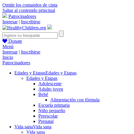
Omitir los comandos de cinta
Saltar al contenido principal
Patrocinadores
Ingresar
|
Inscribirse
Donate
Menú
Ingresar
|
Inscribirse
Inicio
Patrocinadores
Edades y Etapas
Edades y Etapas
Edades y Etapas
Adolescente
Adulto joven
Bebé
Alimentación con fórmula
Escuela primaria
Niño pequeño
Preescolar
Prenatal
Vida sana
Vida sana
Vida sana