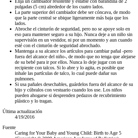
Elija un cambiador resistente y estable con barandilla de 2
pulgadas (5 cm) alrededor de los cuatro lados.
La parte superior del cambiador debe ser cóncava, de modo
que la parte central se ubique ligeramente más baja que los
lados.
Abroche el cinturón de seguridad, pero no se apoye solo en
eso para mantener seguro a su hijo. Nunca deje a un niño sin
supervisión en un vestidor, ni por un momento y aun cuando
esté con el cinturón de seguridad abrochado.
Mantenga a su alcance los artículos para cambiar pañal -pero
fuera del alcance del niño-, de modo que no tenga que alejarse
de su bebé para ir por ellos. Nunca lo deje jugar con un
recipiente con talcos. Si lo abre y lo agita, es posible que
inhale las partículas de talco, lo cual puede dañar sus
pulmones.
Si usa pañales desechables, guárdelos fuera del alcance de su
hijo y cúbralos con vestuario cuando los use. Los niños
pueden ahogarse si desprenden pedazos de recubrimiento
plástico y lo tragan.
Última actualización
4/19/2016
Fuente
Caring for Your Baby and Young Child: Birth to Age 5