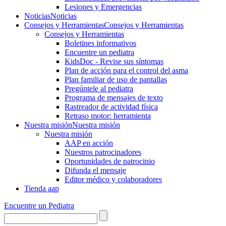
Lesiones y Emergencias
Noticias
Noticias
Consejos y Herramientas
Consejos y Herramientas
Consejos y Herramientas
Boletines informativos
Encuentre un pediatra
KidsDoc - Revise sus síntomas
Plan de acción para el control del asma
Plan familiar de uso de pantallas
Pregúntele al pediatra
Programa de mensajes de texto
Rastre​​ador de activida​d física
Retraso motor: herramienta
Nuestra misión
Nuestra misión
Nuestra misión
AAP en acción
Nuestros patrocinadores
Oportunidades de patrocinio
Difunda el mensaje
Editor médico y colaboradores
Tienda aap
Encuentre un Pediatra