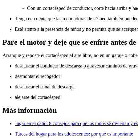
Con un cortacésped de conductor, corte hacia arriba y hac
Tenga en cuenta que las recortadoras de césped también pueden 
Esté atento a la presencia de niños y no permita que se acerquen
Pare el motor y deje que se enfríe antes d
Arranque y reposte el cortacésped al aire libre, no en un garaje o cob
desatascar el conducto de descarga o atravesar caminos de grava
desmontar el recogedor
desatascar el canal de descarga
alejarse del cortacésped
Más información
Jugar en el patio: 8 consejos para que los niños se diviertan y e
Tareas del hogar para los adolescentes: por qué es importante