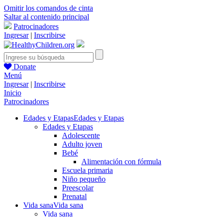
Omitir los comandos de cinta
Saltar al contenido principal
Patrocinadores
Ingresar
|
Inscribirse
Donate
Menú
Ingresar
|
Inscribirse
Inicio
Patrocinadores
Edades y Etapas
Edades y Etapas
Edades y Etapas
Adolescente
Adulto joven
Bebé
Alimentación con fórmula
Escuela primaria
Niño pequeño
Preescolar
Prenatal
Vida sana
Vida sana
Vida sana