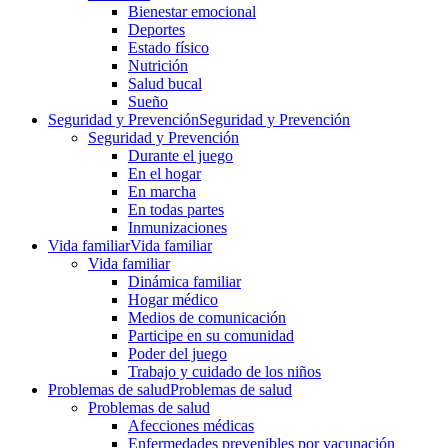
Bienestar emocional
Deportes
Estado físico
Nutrición
Salud bucal
Sueño
Seguridad y Prevención
Seguridad y Prevención
Seguridad y Prevención
Durante el juego
En el hogar
En marcha
En todas partes
Inmunizaciones
Vida familiar
Vida familiar
Vida familiar
Dinámica familiar
Hogar médico
Medios de comunicación
Participe en su comunidad
Poder del juego
Trabajo y cuidado de los niños
Problemas de salud
Problemas de salud
Problemas de salud
Afecciones médicas
Enfermedades prevenibles por vacunación