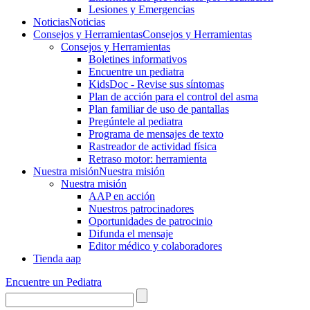
Lesiones y Emergencias
Noticias
Noticias
Consejos y Herramientas
Consejos y Herramientas
Consejos y Herramientas
Boletines informativos
Encuentre un pediatra
KidsDoc - Revise sus síntomas
Plan de acción para el control del asma
Plan familiar de uso de pantallas
Pregúntele al pediatra
Programa de mensajes de texto
Rastre​​ador de activida​d física
Retraso motor: herramienta
Nuestra misión
Nuestra misión
Nuestra misión
AAP en acción
Nuestros patrocinadores
Oportunidades de patrocinio
Difunda el mensaje
Editor médico y colaboradores
Tienda aap
Encuentre un Pediatra