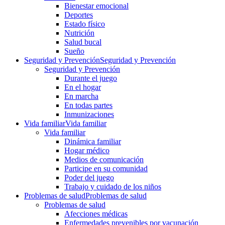
Bienestar emocional
Deportes
Estado físico
Nutrición
Salud bucal
Sueño
Seguridad y Prevención
Seguridad y Prevención
Seguridad y Prevención
Durante el juego
En el hogar
En marcha
En todas partes
Inmunizaciones
Vida familiar
Vida familiar
Vida familiar
Dinámica familiar
Hogar médico
Medios de comunicación
Participe en su comunidad
Poder del juego
Trabajo y cuidado de los niños
Problemas de salud
Problemas de salud
Problemas de salud
Afecciones médicas
Enfermedades prevenibles por vacunación