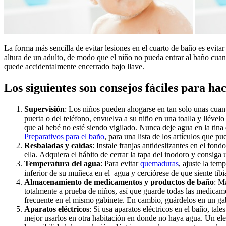
La forma más sencilla de evitar lesiones en el cuarto de baño es evita
altura de un adulto, de modo que el niño no pueda entrar al baño cuand
quede accidentalmente encerrado bajo llave.
Los siguientes son consejos fáciles para ha
Supervisión
: Los niños pueden ahogarse en tan solo unas cuant
puerta o del teléfono, envuelva a su niño en una toalla y lléve
que al bebé no esté siendo vigilado. Nunca deje agua en la tina
Preparativos para el baño
, para una lista de los artículos que pu
Resbaladas y caídas
: Instale franjas antideslizantes en el fo
ella. Adquiera el hábito de cerrar la tapa del inodoro y consiga
Temperatura del agua
: Para evitar
quemaduras
, ajuste la tem
inferior de su muñeca en el agua y cerciórese de que siente tibia
Almacenamiento de medicamentos y productos de baño
: M
totalmente a prueba de niños, así que guarde todas las medicame
frecuente en el mismo gabinete. En cambio, guárdelos en un gab
Aparatos eléctricos
: Si usa aparatos eléctricos en el baño, ta
mejor usarlos en otra habitación en donde no haya agua. Un elect