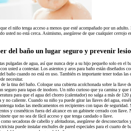
r que el niño tenga acceso a menos que esté acompañado por un adulto. Es
o usted no está cerca. Asimismo, asegúrese de que cualquier cerrojo en 
cer del baño un lugar seguro y prevenir lesi
as pulgadas de agua, así que nunca deje a su hijo pequeño solo en el ba
lo con usted a contestar. Los asientos y aros para baño están diseñados 
 del baño cuando no está en uso. También es importante tener todas las c
ede necesitar.
ndo de la tina del baño. Coloque una cubierta acolchonada sobre la llave 
 un seguro para tapas de inodoro. Un niño curioso que ya camina y que in
peratura para que el agua del chorro (calentador) no salga a más de 120
 y no caliente. Cuando su niño ya puede girar las llaves del agua, enséñe
antenga todas las medicamentos en recipientes con tapas de seguridad. S
ntos y cosméticos fuera del alcance en un gabinete cerrado con llave. N
inete que no sea de fácil acceso y que tenga candado o llave.
les como secadoras de cabello y afeitadoras, asegúrese de desconectarlo
ricista puede instalar enchufes de pared especiales para el cuarto de bañ