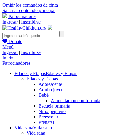
Omitir los comandos de cinta
Saltar al contenido principal
Patrocinadores
Ingresar
|
Inscribirse
Donate
Menú
Ingresar
|
Inscribirse
Inicio
Patrocinadores
Edades y Etapas
Edades y Etapas
Edades y Etapas
Adolescente
Adulto joven
Bebé
Alimentación con fórmula
Escuela primaria
Niño pequeño
Preescolar
Prenatal
Vida sana
Vida sana
Vida sana