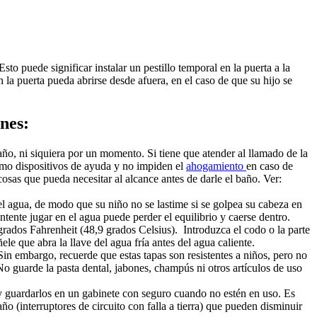
to puede significar instalar un pestillo temporal en la puerta a la
la puerta pueda abrirse desde afuera, en el caso de que su hijo se
ones:
ño, ni siquiera por un momento. Si tiene que atender al llamado de la
como dispositivos de ayuda y no impiden el
ahogamiento
en caso de
osas que pueda necesitar al alcance antes de darle el baño. Ver:
del agua, de modo que su niño no se lastime si se golpea su cabeza en
tente jugar en el agua puede perder el equilibrio y caerse dentro.
 grados Fahrenheit (48,9 grados Celsius). Introduzca el codo o la parte
le que abra la llave del agua fría antes del agua caliente.
in embargo, recuerde que estas tapas son resistentes a niños, pero no
o guarde la pasta dental, jabones, champús ni otros artículos de uso
s y guardarlos en un gabinete con seguro cuando no estén en uso. Es
o (interruptores de circuito con falla a tierra) que pueden disminuir