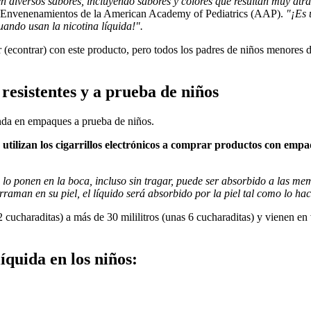
en diversos sabores, incluyendo sabores y colores que resultan muy atra
de Envenenamientos de la American Academy of Pediatrics (AAP).
"¡Es 
uando usan la nicotina líquida!".
ar (econtrar) con este producto, pero todos los padres de niños menores
resistentes y a prueba de niños
enda en empaques a prueba de niños.
ilizan los cigarrillos electrónicos a comprar productos con empaq
 se lo ponen en la boca, incluso sin tragar, puede ser absorbido a las 
erraman en su piel, el líquido será absorbido por la piel tal como lo h
2 cucharaditas) a más de 30 mililitros (unas 6 cucharaditas) y vienen en
quida en los niños: