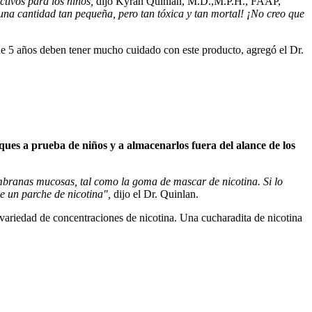
ctivos para los niños,
dijo Kyran Quinlan, M.D.,M.P.H., FAAP,
una cantidad tan pequeña, pero tan tóxica y tan mortal! ¡No creo que
 de 5 años deben tener mucho cuidado con este producto, agregó el Dr.
ues a prueba de niños y a almacenarlos fuera del alance de los
membranas mucosas, tal como la goma de mascar de nicotina. Si lo
ace un parche de nicotina",
dijo el Dr. Quinlan.
 variedad de concentraciones de nicotina. Una cucharadita de nicotina