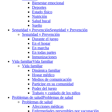
Bienestar emocional
Deportes
Estado físico
Nutrición
Salud bucal
Sueño
Seguridad y Prevención
Seguridad y Prevención
Seguridad y Prevención
Durante el juego
En el hogar
En marcha
En todas partes
Inmunizaciones
Vida familiar
Vida familiar
Vida familiar
Dinámica familiar
Hogar médico
Medios de comunicación
Participe en su comunidad
Poder del juego
Trabajo y cuidado de los niños
Problemas de salud
Problemas de salud
Problemas de salud
Afecciones médicas
Enfermedades prevenibles por vacunación