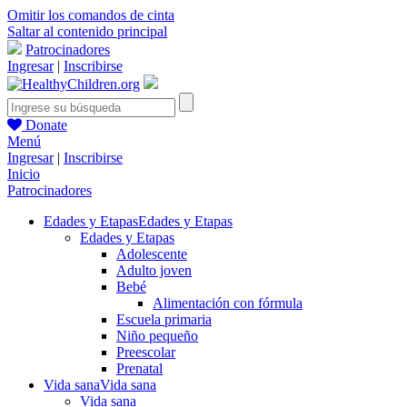
Omitir los comandos de cinta
Saltar al contenido principal
Patrocinadores
Ingresar
|
Inscribirse
Donate
Menú
Ingresar
|
Inscribirse
Inicio
Patrocinadores
Edades y Etapas
Edades y Etapas
Edades y Etapas
Adolescente
Adulto joven
Bebé
Alimentación con fórmula
Escuela primaria
Niño pequeño
Preescolar
Prenatal
Vida sana
Vida sana
Vida sana