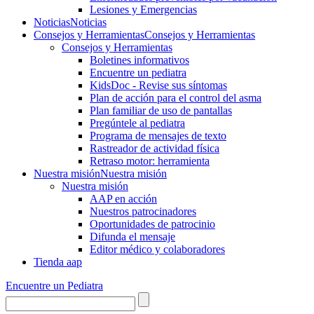
Lesiones y Emergencias
Noticias
Noticias
Consejos y Herramientas
Consejos y Herramientas
Consejos y Herramientas
Boletines informativos
Encuentre un pediatra
KidsDoc - Revise sus síntomas
Plan de acción para el control del asma
Plan familiar de uso de pantallas
Pregúntele al pediatra
Programa de mensajes de texto
Rastre​​ador de activida​d física
Retraso motor: herramienta
Nuestra misión
Nuestra misión
Nuestra misión
AAP en acción
Nuestros patrocinadores
Oportunidades de patrocinio
Difunda el mensaje
Editor médico y colaboradores
Tienda aap
Encuentre un Pediatra