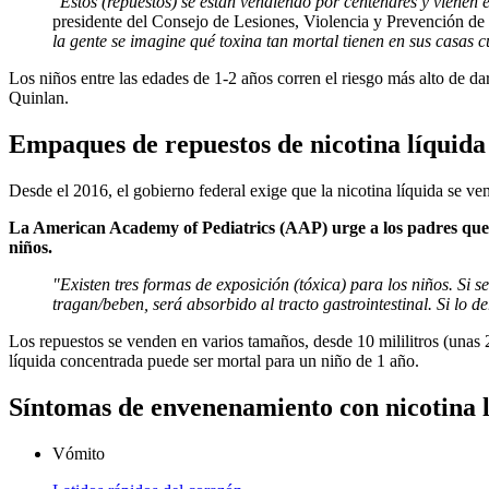
"
Estos (repuestos) se están vendiendo por centenares y vienen 
presidente del Consejo de Lesiones, Violencia y Prevención 
la gente se imagine qué toxina tan mortal tienen en sus casas c
Los niños entre las edades de 1-2 años corren el riesgo más alto de d
Quinlan.
Empaques de repuestos de nicotina líquida 
Desde el 2016, el gobierno federal exige que la nicotina líquida se v
La American Academy of Pediatrics (AAP) urge a los padres que ut
niños.
"Existen tres formas de exposición (tóxica) para los niños. Si
tragan/beben, será absorbido al tracto gastrointestinal. Si lo d
Los repuestos se venden en varios tamaños, desde 10 mililitros (unas 
líquida concentrada puede ser mortal para un niño de 1 año.
Síntomas de envenenamiento con nicotina lí
Vómito