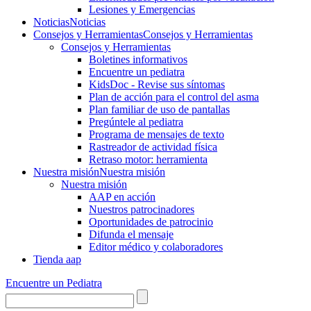
Lesiones y Emergencias
Noticias
Noticias
Consejos y Herramientas
Consejos y Herramientas
Consejos y Herramientas
Boletines informativos
Encuentre un pediatra
KidsDoc - Revise sus síntomas
Plan de acción para el control del asma
Plan familiar de uso de pantallas
Pregúntele al pediatra
Programa de mensajes de texto
Rastre​​ador de activida​d física
Retraso motor: herramienta
Nuestra misión
Nuestra misión
Nuestra misión
AAP en acción
Nuestros patrocinadores
Oportunidades de patrocinio
Difunda el mensaje
Editor médico y colaboradores
Tienda aap
Encuentre un Pediatra