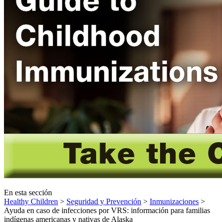
En esta sección
Healthy Children
>
Seguridad y Prevención
>
Inmunizaciones
>
Ayuda en caso de infecciones por VRS: información para familias
indígenas americanas y nativas de Alaska