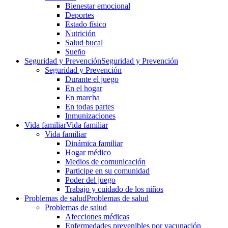
Bienestar emocional
Deportes
Estado físico
Nutrición
Salud bucal
Sueño
Seguridad y Prevención
Seguridad y Prevención
Seguridad y Prevención
Durante el juego
En el hogar
En marcha
En todas partes
Inmunizaciones
Vida familiar
Vida familiar
Vida familiar
Dinámica familiar
Hogar médico
Medios de comunicación
Participe en su comunidad
Poder del juego
Trabajo y cuidado de los niños
Problemas de salud
Problemas de salud
Problemas de salud
Afecciones médicas
Enfermedades prevenibles por vacunación