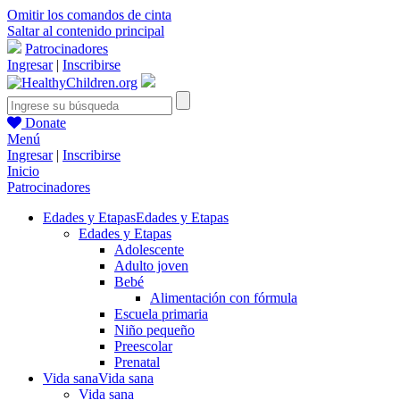
Omitir los comandos de cinta
Saltar al contenido principal
Patrocinadores
Ingresar
|
Inscribirse
Donate
Menú
Ingresar
|
Inscribirse
Inicio
Patrocinadores
Edades y Etapas
Edades y Etapas
Edades y Etapas
Adolescente
Adulto joven
Bebé
Alimentación con fórmula
Escuela primaria
Niño pequeño
Preescolar
Prenatal
Vida sana
Vida sana
Vida sana