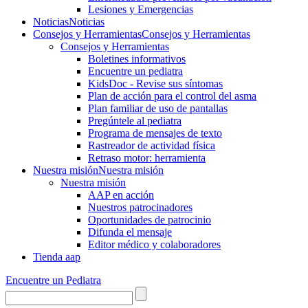
Lesiones y Emergencias
Noticias
Noticias
Consejos y Herramientas
Consejos y Herramientas
Consejos y Herramientas
Boletines informativos
Encuentre un pediatra
KidsDoc - Revise sus síntomas
Plan de acción para el control del asma
Plan familiar de uso de pantallas
Pregúntele al pediatra
Programa de mensajes de texto
Rastre​​ador de activida​d física
Retraso motor: herramienta
Nuestra misión
Nuestra misión
Nuestra misión
AAP en acción
Nuestros patrocinadores
Oportunidades de patrocinio
Difunda el mensaje
Editor médico y colaboradores
Tienda aap
Encuentre un Pediatra