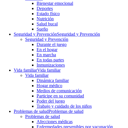
Bienestar emocional
Deportes
Estado físico
Nutrición
Salud bucal
Sueño
Seguridad y Prevención
Seguridad y Prevención
Seguridad y Prevención
Durante el juego
En el hogar
En marcha
En todas partes
Inmunizaciones
Vida familiar
Vida familiar
Vida familiar
Dinámica familiar
Hogar médico
Medios de comunicación
Participe en su comunidad
Poder del juego
Trabajo y cuidado de los niños
Problemas de salud
Problemas de salud
Problemas de salud
Afecciones médicas
Enfermedades prevenibles por vacunación