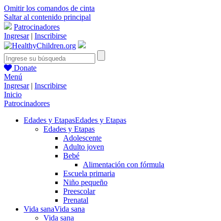
Omitir los comandos de cinta
Saltar al contenido principal
Patrocinadores
Ingresar
|
Inscribirse
Donate
Menú
Ingresar
|
Inscribirse
Inicio
Patrocinadores
Edades y Etapas
Edades y Etapas
Edades y Etapas
Adolescente
Adulto joven
Bebé
Alimentación con fórmula
Escuela primaria
Niño pequeño
Preescolar
Prenatal
Vida sana
Vida sana
Vida sana