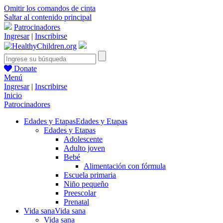
Omitir los comandos de cinta
Saltar al contenido principal
Patrocinadores
Ingresar
|
Inscribirse
Donate
Menú
Ingresar
|
Inscribirse
Inicio
Patrocinadores
Edades y Etapas
Edades y Etapas
Edades y Etapas
Adolescente
Adulto joven
Bebé
Alimentación con fórmula
Escuela primaria
Niño pequeño
Preescolar
Prenatal
Vida sana
Vida sana
Vida sana