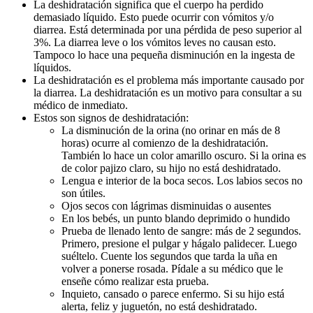
La deshidratación significa que el cuerpo ha perdido
demasiado líquido. Esto puede ocurrir con vómitos y/o
diarrea. Está determinada por una pérdida de peso superior al
3%. La diarrea leve o los vómitos leves no causan esto.
Tampoco lo hace una pequeña disminución en la ingesta de
líquidos.
La deshidratación es el problema más importante causado por
la diarrea. La deshidratación es un motivo para consultar a su
médico de inmediato.
Estos son signos de deshidratación:
La disminución de la orina (no orinar en más de 8
horas) ocurre al comienzo de la deshidratación.
También lo hace un color amarillo oscuro. Si la orina es
de color pajizo claro, su hijo no está deshidratado.
Lengua e interior de la boca secos. Los labios secos no
son útiles.
Ojos secos con lágrimas disminuidas o ausentes
En los bebés, un punto blando deprimido o hundido
Prueba de llenado lento de sangre: más de 2 segundos.
Primero, presione el pulgar y hágalo palidecer. Luego
suéltelo. Cuente los segundos que tarda la uña en
volver a ponerse rosada. Pídale a su médico que le
enseñe cómo realizar esta prueba.
Inquieto, cansado o parece enfermo. Si su hijo está
alerta, feliz y juguetón, no está deshidratado.