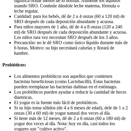
significa orinar menos de lo normal. Aumente los líquidos
usando SRO. Continúe dándole leche materna, fórmula o
leche regular.
Cantidad: para los bebés, dé de 2 a 4 onzas (60 a 120 ml) de
SRO después de cada deposición abundante y acuosa.
Para niños mayores de 1 año, dé de 4 a 8 onzas (120 a 240
ml) de SRO después de cada deposición abundante y acuosa.
Los niños rara vez necesitan SRO después de los 3 años.
Precaución: no le dé SRO como único líquido durante más de
6 horas. Motivo: su hijo necesitará calorías y llorará de
hambre.
Probióticos:
Los alimentos probióticos son aquellos que contienen
bacterias beneficiosas (como Lactobacilli). Estas bacterias
pueden reemplazar las bacterias dañinas en el estómago.
Los probióticos pueden ayudar a reducir la cantidad de heces
diarreicas.
El yogur es la fuente más fácil de probióticos.
Si su hijo toma sólidos (de 4 a 6 meses de edad), dele de 1 a 2
onzas (30 a 60 ml) de yogur natural dos veces al día.
Si tiene más de 12 meses, dé de 2 a 6 onzas (60 a 180 ml) de
yogur dos veces al día. Nota: hoy en día, casi todos los
yogures son "cultivo activo".