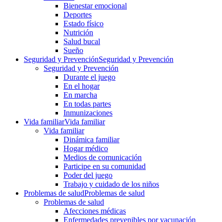
Bienestar emocional
Deportes
Estado físico
Nutrición
Salud bucal
Sueño
Seguridad y Prevención
Seguridad y Prevención
Seguridad y Prevención
Durante el juego
En el hogar
En marcha
En todas partes
Inmunizaciones
Vida familiar
Vida familiar
Vida familiar
Dinámica familiar
Hogar médico
Medios de comunicación
Participe en su comunidad
Poder del juego
Trabajo y cuidado de los niños
Problemas de salud
Problemas de salud
Problemas de salud
Afecciones médicas
Enfermedades prevenibles por vacunación