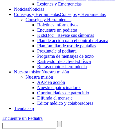
Lesiones y Emergencias
Noticias
Noticias
Consejos y Herramientas
Consejos y Herramientas
Consejos y Herramientas
Boletines informativos
Encuentre un pediatra
KidsDoc - Revise sus síntomas
Plan de acción para el control del asma
Plan familiar de uso de pantallas
Pregúntele al pediatra
Programa de mensajes de texto
Rastre​​ador de activida​d física
Retraso motor: herramienta
Nuestra misión
Nuestra misión
Nuestra misión
AAP en acción
Nuestros patrocinadores
Oportunidades de patrocinio
Difunda el mensaje
Editor médico y colaboradores
Tienda aap
Encuentre un Pediatra