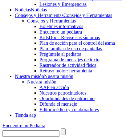
Lesiones y Emergencias
Noticias
Noticias
Consejos y Herramientas
Consejos y Herramientas
Consejos y Herramientas
Boletines informativos
Encuentre un pediatra
KidsDoc - Revise sus síntomas
Plan de acción para el control del asma
Plan familiar de uso de pantallas
Pregúntele al pediatra
Programa de mensajes de texto
Rastre​​ador de activida​d física
Retraso motor: herramienta
Nuestra misión
Nuestra misión
Nuestra misión
AAP en acción
Nuestros patrocinadores
Oportunidades de patrocinio
Difunda el mensaje
Editor médico y colaboradores
Tienda aap
Encuentre un Pediatra