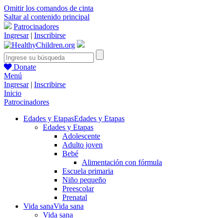
Omitir los comandos de cinta
Saltar al contenido principal
Patrocinadores
Ingresar
|
Inscribirse
Donate
Menú
Ingresar
|
Inscribirse
Inicio
Patrocinadores
Edades y Etapas
Edades y Etapas
Edades y Etapas
Adolescente
Adulto joven
Bebé
Alimentación con fórmula
Escuela primaria
Niño pequeño
Preescolar
Prenatal
Vida sana
Vida sana
Vida sana