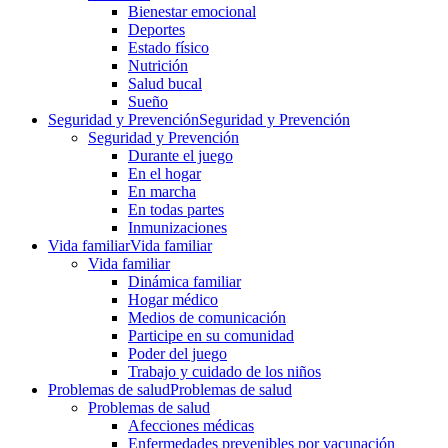
Bienestar emocional
Deportes
Estado físico
Nutrición
Salud bucal
Sueño
Seguridad y Prevención
Seguridad y Prevención
Seguridad y Prevención
Durante el juego
En el hogar
En marcha
En todas partes
Inmunizaciones
Vida familiar
Vida familiar
Vida familiar
Dinámica familiar
Hogar médico
Medios de comunicación
Participe en su comunidad
Poder del juego
Trabajo y cuidado de los niños
Problemas de salud
Problemas de salud
Problemas de salud
Afecciones médicas
Enfermedades prevenibles por vacunación