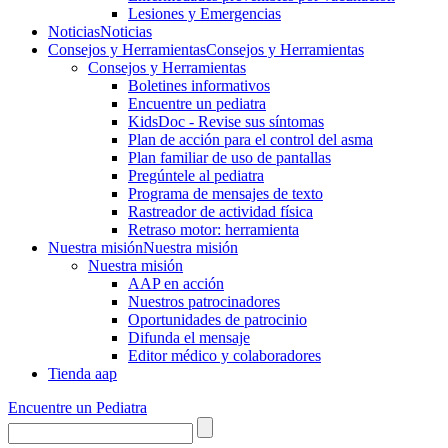
Lesiones y Emergencias
Noticias
Noticias
Consejos y Herramientas
Consejos y Herramientas
Consejos y Herramientas
Boletines informativos
Encuentre un pediatra
KidsDoc - Revise sus síntomas
Plan de acción para el control del asma
Plan familiar de uso de pantallas
Pregúntele al pediatra
Programa de mensajes de texto
Rastre​​ador de activida​d física
Retraso motor: herramienta
Nuestra misión
Nuestra misión
Nuestra misión
AAP en acción
Nuestros patrocinadores
Oportunidades de patrocinio
Difunda el mensaje
Editor médico y colaboradores
Tienda aap
Encuentre un Pediatra