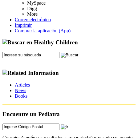
MySpace
Digg
More
Correo electrónico
Imprimir
Comprar la aplicación (App)
Articles
News
Books
Encuentre un Pediatra
Consejo: Amplíe sus resultados a zonas aledañas usando solamente