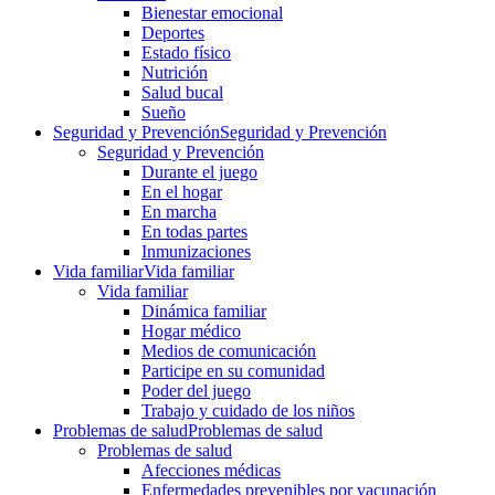
Bienestar emocional
Deportes
Estado físico
Nutrición
Salud bucal
Sueño
Seguridad y Prevención
Seguridad y Prevención
Seguridad y Prevención
Durante el juego
En el hogar
En marcha
En todas partes
Inmunizaciones
Vida familiar
Vida familiar
Vida familiar
Dinámica familiar
Hogar médico
Medios de comunicación
Participe en su comunidad
Poder del juego
Trabajo y cuidado de los niños
Problemas de salud
Problemas de salud
Problemas de salud
Afecciones médicas
Enfermedades prevenibles por vacunación