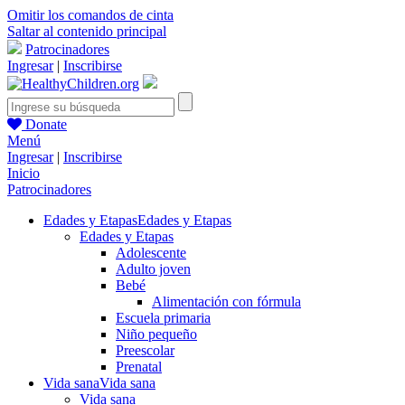
Omitir los comandos de cinta
Saltar al contenido principal
Patrocinadores
Ingresar
|
Inscribirse
Donate
Menú
Ingresar
|
Inscribirse
Inicio
Patrocinadores
Edades y Etapas
Edades y Etapas
Edades y Etapas
Adolescente
Adulto joven
Bebé
Alimentación con fórmula
Escuela primaria
Niño pequeño
Preescolar
Prenatal
Vida sana
Vida sana
Vida sana