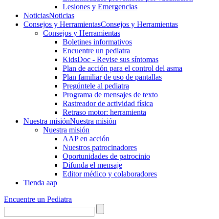
Lesiones y Emergencias
Noticias
Noticias
Consejos y Herramientas
Consejos y Herramientas
Consejos y Herramientas
Boletines informativos
Encuentre un pediatra
KidsDoc - Revise sus síntomas
Plan de acción para el control del asma
Plan familiar de uso de pantallas
Pregúntele al pediatra
Programa de mensajes de texto
Rastre​​ador de activida​d física
Retraso motor: herramienta
Nuestra misión
Nuestra misión
Nuestra misión
AAP en acción
Nuestros patrocinadores
Oportunidades de patrocinio
Difunda el mensaje
Editor médico y colaboradores
Tienda aap
Encuentre un Pediatra