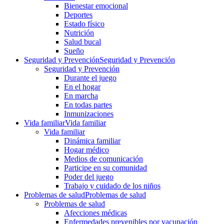
Bienestar emocional
Deportes
Estado físico
Nutrición
Salud bucal
Sueño
Seguridad y Prevención
Seguridad y Prevención
Seguridad y Prevención
Durante el juego
En el hogar
En marcha
En todas partes
Inmunizaciones
Vida familiar
Vida familiar
Vida familiar
Dinámica familiar
Hogar médico
Medios de comunicación
Participe en su comunidad
Poder del juego
Trabajo y cuidado de los niños
Problemas de salud
Problemas de salud
Problemas de salud
Afecciones médicas
Enfermedades prevenibles por vacunación