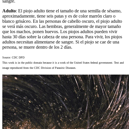
sangre.
Adulto
: El piojo adulto tiene el tamaño de una semilla de sésamo,
aproximadamente, tiene seis patas y es de color marrón claro o
blanco grisáceo. En las personas de cabello oscuro, el piojo adulto
se verá más oscuro. Las hembras, generalmente de mayor tamaño
que los machos, ponen huevos. Los piojos adultos pueden vivir
hasta 30 días sobre la cabeza de una persona. Para vivir, los piojos
adultos necesitan alimentarse de sangre. Si el piojo se cae de una
persona, se muere dentro de los 2 días.
Source: CDC DPD
This work is in the public domain because it is a work of the United States federal government. Text and
image reproduced from the CDC Division of Parasitic Diseases.