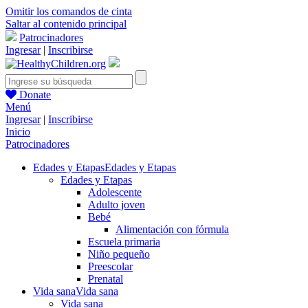
Omitir los comandos de cinta
Saltar al contenido principal
Patrocinadores
Ingresar
|
Inscribirse
Donate
Menú
Ingresar
|
Inscribirse
Inicio
Patrocinadores
Edades y Etapas
Edades y Etapas
Edades y Etapas
Adolescente
Adulto joven
Bebé
Alimentación con fórmula
Escuela primaria
Niño pequeño
Preescolar
Prenatal
Vida sana
Vida sana
Vida sana