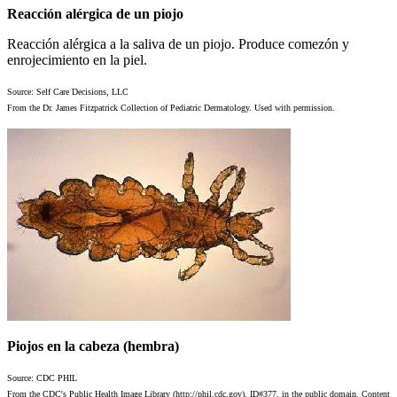
Reacción alérgica de un piojo
Reacción alérgica a la saliva de un piojo. Produce comezón y
enrojecimiento en la piel.
Source: Self Care Decisions, LLC
From the Dr. James Fitzpatrick Collection of Pediatric Dermatology. Used with permission.
Piojos en la cabeza (hembra)
Source: CDC PHIL
From the CDC's Public Health Image Library (http://phil.cdc.gov), ID#377, in the public domain. Content