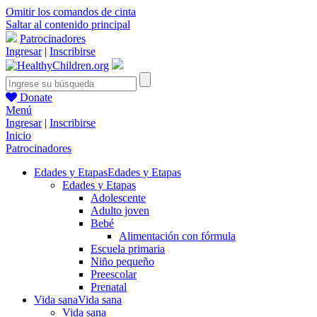
Omitir los comandos de cinta
Saltar al contenido principal
Patrocinadores
Ingresar
|
Inscribirse
Donate
Menú
Ingresar
|
Inscribirse
Inicio
Patrocinadores
Edades y Etapas
Edades y Etapas
Edades y Etapas
Adolescente
Adulto joven
Bebé
Alimentación con fórmula
Escuela primaria
Niño pequeño
Preescolar
Prenatal
Vida sana
Vida sana
Vida sana