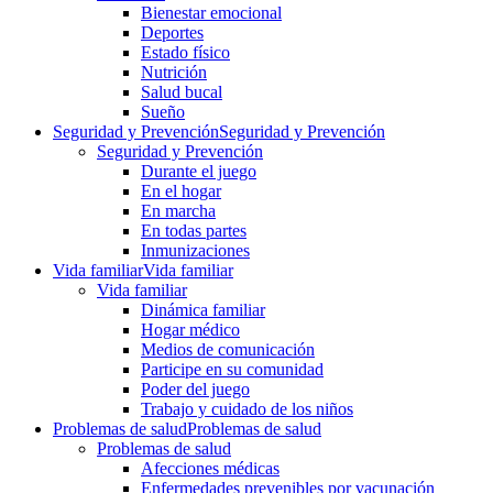
Bienestar emocional
Deportes
Estado físico
Nutrición
Salud bucal
Sueño
Seguridad y Prevención
Seguridad y Prevención
Seguridad y Prevención
Durante el juego
En el hogar
En marcha
En todas partes
Inmunizaciones
Vida familiar
Vida familiar
Vida familiar
Dinámica familiar
Hogar médico
Medios de comunicación
Participe en su comunidad
Poder del juego
Trabajo y cuidado de los niños
Problemas de salud
Problemas de salud
Problemas de salud
Afecciones médicas
Enfermedades prevenibles por vacunación