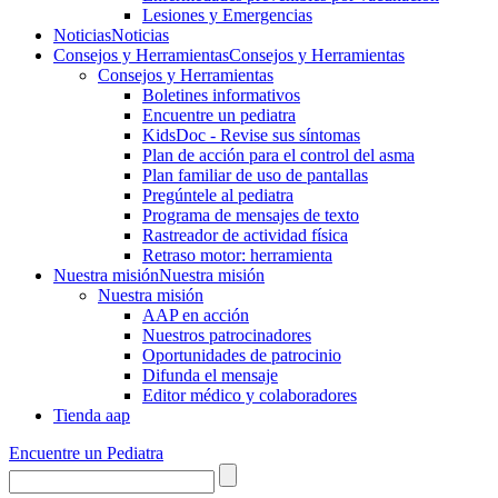
Lesiones y Emergencias
Noticias
Noticias
Consejos y Herramientas
Consejos y Herramientas
Consejos y Herramientas
Boletines informativos
Encuentre un pediatra
KidsDoc - Revise sus síntomas
Plan de acción para el control del asma
Plan familiar de uso de pantallas
Pregúntele al pediatra
Programa de mensajes de texto
Rastre​​ador de activida​d física
Retraso motor: herramienta
Nuestra misión
Nuestra misión
Nuestra misión
AAP en acción
Nuestros patrocinadores
Oportunidades de patrocinio
Difunda el mensaje
Editor médico y colaboradores
Tienda aap
Encuentre un Pediatra