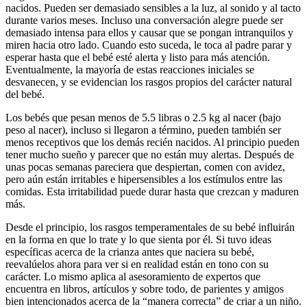
nacidos. Pueden ser demasiado sensibles a la luz, al sonido y al tacto
durante varios meses. Incluso una conversación alegre puede ser
demasiado intensa para ellos y causar que se pongan intranquilos y
miren hacia otro lado. Cuando esto suceda, le toca al padre parar y
esperar hasta que el bebé esté alerta y listo para más atención.
Eventualmente, la mayoría de estas reacciones iniciales se
desvanecen, y se evidencian los rasgos propios del carácter natural
del bebé.
Los bebés que pesan menos de 5.5 libras o 2.5 kg al nacer (bajo
peso al nacer), incluso si llegaron a término, pueden también ser
menos receptivos que los demás recién nacidos. Al principio pueden
tener mucho sueño y parecer que no están muy alertas. Después de
unas pocas semanas pareciera que despiertan, comen con avidez,
pero aún están irritables e hipersensibles a los estímulos entre las
comidas. Esta irritabilidad puede durar hasta que crezcan y maduren
más.
Desde el principio, los rasgos temperamentales de su bebé influirán
en la forma en que lo trate y lo que sienta por él. Si tuvo ideas
específicas acerca de la crianza antes que naciera su bebé,
reevalúelos ahora para ver si en realidad están en tono con su
carácter. Lo mismo aplica al asesoramiento de expertos que
encuentra en libros, artículos y sobre todo, de parientes y amigos
bien intencionados acerca de la “manera correcta” de criar a un niño.