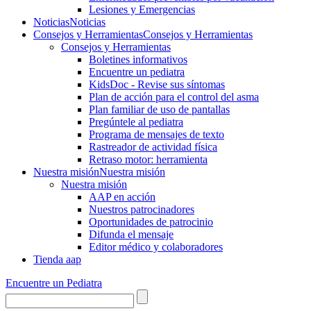
Lesiones y Emergencias
Noticias
Noticias
Consejos y Herramientas
Consejos y Herramientas
Consejos y Herramientas
Boletines informativos
Encuentre un pediatra
KidsDoc - Revise sus síntomas
Plan de acción para el control del asma
Plan familiar de uso de pantallas
Pregúntele al pediatra
Programa de mensajes de texto
Rastre​​ador de activida​d física
Retraso motor: herramienta
Nuestra misión
Nuestra misión
Nuestra misión
AAP en acción
Nuestros patrocinadores
Oportunidades de patrocinio
Difunda el mensaje
Editor médico y colaboradores
Tienda aap
Encuentre un Pediatra