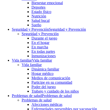
Bienestar emocional
Deportes
Estado físico
Nutrición
Salud bucal
Sueño
Seguridad y Prevención
Seguridad y Prevención
Seguridad y Prevención
Durante el juego
En el hogar
En marcha
En todas partes
Inmunizaciones
Vida familiar
Vida familiar
Vida familiar
Dinámica familiar
Hogar médico
Medios de comunicación
Participe en su comunidad
Poder del juego
Trabajo y cuidado de los niños
Problemas de salud
Problemas de salud
Problemas de salud
Afecciones médicas
Enfermedades prevenibles por vacunación