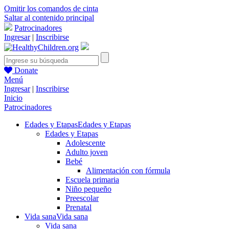
Omitir los comandos de cinta
Saltar al contenido principal
Patrocinadores
Ingresar
|
Inscribirse
Donate
Menú
Ingresar
|
Inscribirse
Inicio
Patrocinadores
Edades y Etapas
Edades y Etapas
Edades y Etapas
Adolescente
Adulto joven
Bebé
Alimentación con fórmula
Escuela primaria
Niño pequeño
Preescolar
Prenatal
Vida sana
Vida sana
Vida sana