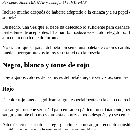
Por Laura Jana, MD, FAAP y Jennifer Shu, MD, FAAP
Incluso mucho después de haberse adaptado a la crianza y a su papel 
su bebé.
De hecho, una vez que el bebé ha defecado lo suficiente para deshacer
perfectamente aceptables. El amarillo mostaza es el color elegido por
alimentan con leche de fórmula.
No es raro que el pañal del bebé presente una paleta de colores cambi
pueden agregar nuevos tonos y sustancias a la mezcla.
Negro, blanco y tonos de rojo
Hay algunos colores de las heces del bebé que, de ser vistos, siempr
Rojo
El color rojo puede significar sangre, especialmente en la etapa de 
La sangre no debe ser señal para entrar en pánico inmediatamente, pe
sangre durante el parto y que esta aparezca poco después, ya sea en e
Además, en el caso de las regurgitaciones con sangre, recuerde conside
cantidad, porque puede ser un signo de un problema.