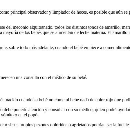
como principal observador y limpiador de heces, es posible que aún se 
se del meconio alquitranado, todos los distintos tonos de amarillo, ma
 la mayoría de los bebés que se alimentan de leche materna. El amarillo
ante, sobre todo más adelante, cuando el bebé empiece a comer alimentos
e merecen una consulta con el médico de su bebé.
recién nacido cuando su bebé no come ni bebe nada de color rojo que pud
ro debe ponerle atención y consultar con su médico, quien podrá ayudarl
l vómito o en el popó.
rar si sus propios pezones doloridos o agrietados podrían ser la fuente