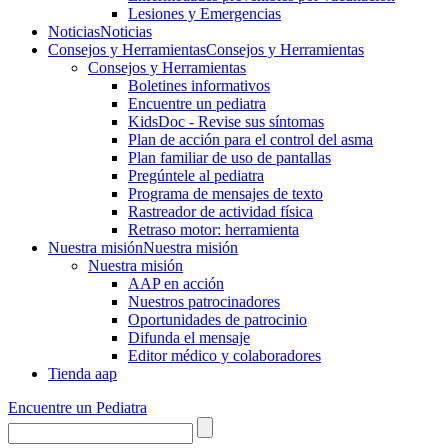
Lesiones y Emergencias
Noticias
Noticias
Consejos y Herramientas
Consejos y Herramientas
Consejos y Herramientas
Boletines informativos
Encuentre un pediatra
KidsDoc - Revise sus síntomas
Plan de acción para el control del asma
Plan familiar de uso de pantallas
Pregúntele al pediatra
Programa de mensajes de texto
Rastre​​ador de activida​d física
Retraso motor: herramienta
Nuestra misión
Nuestra misión
Nuestra misión
AAP en acción
Nuestros patrocinadores
Oportunidades de patrocinio
Difunda el mensaje
Editor médico y colaboradores
Tienda aap
Encuentre un Pediatra