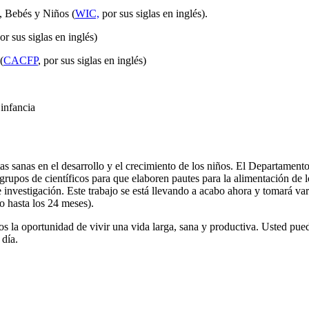
, Bebés y Niños (
WIC,
por sus siglas en inglés).
por sus siglas en inglés)
(
CACFP
, por sus siglas en inglés)
 infancia
tas sanas en el desarrollo y el crecimiento de los niños. El Departame
os de científicos para que elaboren pautes para la alimentación de lo
nvestigación. Este trabajo se está llevando a acabo ahora y tomará va
o hasta los 24 meses).
os la oportunidad de vivir una vida larga, sana y productiva. Usted pue
 día.