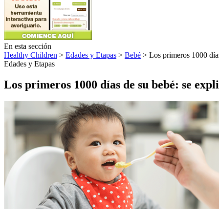
En esta sección
Healthy Children
>
Edades y Etapas
>
Bebé
> Los primeros 1000 días 
Edades y Etapas
Los primeros 1000 días de su bebé: se expli