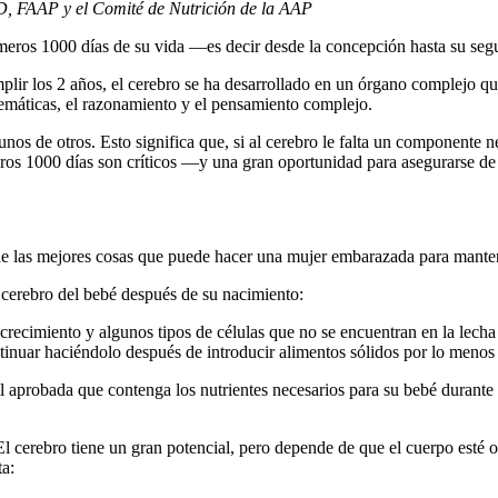
, FAAP y el Comité de Nutrición de la AAP
rimeros 1000 días de su vida —es decir desde la concepción hasta su s
r los 2 años, el cerebro se ha desarrollado en un órgano complejo que le
temáticas, el razonamiento y el pensamiento complejo.
s de otros. Esto significa que, si al cerebro le falta un componente ne
meros 1000 días son críticos —y una gran oportunidad para asegurarse d
de las mejores cosas que puede hacer una mujer embarazada para mantene
 cerebro del bebé después de su nacimiento:
 de crecimiento y algunos tipos de células que no se encuentran en la l
ntinuar haciéndolo después de introducir alimentos sólidos por lo menos
l aprobada que contenga los nutrientes necesarios para su bebé durante 
El cerebro tiene un gran potencial, pero depende de que el cuerpo esté 
ta: