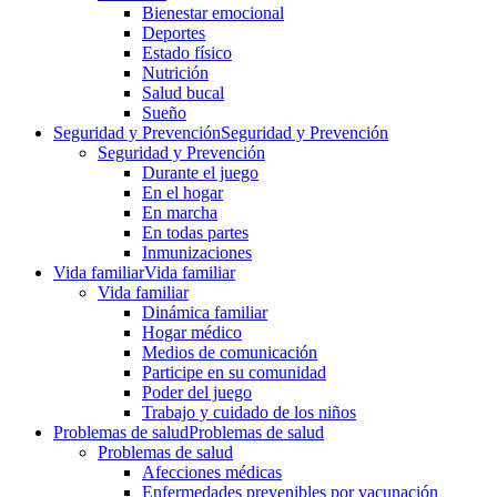
Bienestar emocional
Deportes
Estado físico
Nutrición
Salud bucal
Sueño
Seguridad y Prevención
Seguridad y Prevención
Seguridad y Prevención
Durante el juego
En el hogar
En marcha
En todas partes
Inmunizaciones
Vida familiar
Vida familiar
Vida familiar
Dinámica familiar
Hogar médico
Medios de comunicación
Participe en su comunidad
Poder del juego
Trabajo y cuidado de los niños
Problemas de salud
Problemas de salud
Problemas de salud
Afecciones médicas
Enfermedades prevenibles por vacunación