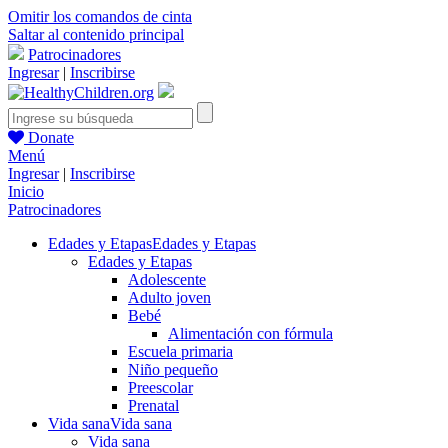
Omitir los comandos de cinta
Saltar al contenido principal
Patrocinadores
Ingresar
|
Inscribirse
Donate
Menú
Ingresar
|
Inscribirse
Inicio
Patrocinadores
Edades y Etapas
Edades y Etapas
Edades y Etapas
Adolescente
Adulto joven
Bebé
Alimentación con fórmula
Escuela primaria
Niño pequeño
Preescolar
Prenatal
Vida sana
Vida sana
Vida sana