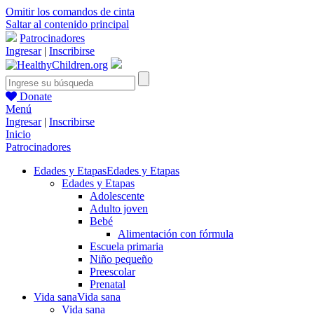
Omitir los comandos de cinta
Saltar al contenido principal
Patrocinadores
Ingresar
|
Inscribirse
Donate
Menú
Ingresar
|
Inscribirse
Inicio
Patrocinadores
Edades y Etapas
Edades y Etapas
Edades y Etapas
Adolescente
Adulto joven
Bebé
Alimentación con fórmula
Escuela primaria
Niño pequeño
Preescolar
Prenatal
Vida sana
Vida sana
Vida sana