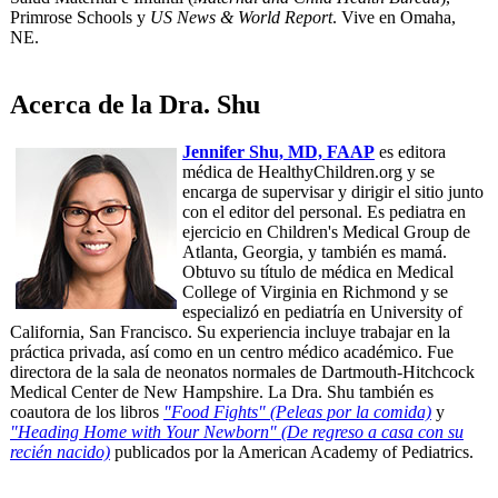
Primrose Schools y
US News & World Report
. Vive en Omaha,
NE.
Acerca de la Dra. Shu
Jennifer Shu, MD, FAAP
es editora
médica de HealthyChildren.org y se
encarga de supervisar y dirigir el sitio junto
con el editor del personal. Es pediatra en
ejercicio en Children's Medical Group de
Atlanta, Georgia, y también es mamá.
Obtuvo su título de médica en Medical
College of Virginia en Richmond y se
especializó en pediatría en University of
California, San Francisco. Su experiencia incluye trabajar en la
práctica privada, así como en un centro médico académico. Fue
directora de la sala de neonatos normales de Dartmouth-Hitchcock
Medical Center de New Hampshire. La Dra. Shu también es
coautora de los libros
"Food Fights" (Peleas por la comida)
y
"Heading Home with Your Newborn" (De regreso a casa con su
recién nacido)
publicados por la American Academy of Pediatrics.