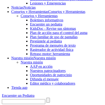
Lesiones y Emergencias
Noticias
Noticias
Consejos y Herramientas
Consejos y Herramientas
Consejos y Herramientas
Boletines informativos
Encuentre un pediatra
KidsDoc - Revise sus síntomas
Plan de acción para el control del asma
Plan familiar de uso de pantallas
Pregúntele al pediatra
Programa de mensajes de texto
Rastre​​ador de activida​d física
Retraso motor: herramienta
Nuestra misión
Nuestra misión
Nuestra misión
AAP en acción
Nuestros patrocinadores
Oportunidades de patrocinio
Difunda el mensaje
Editor médico y colaboradores
Tienda aap
Encuentre un Pediatra