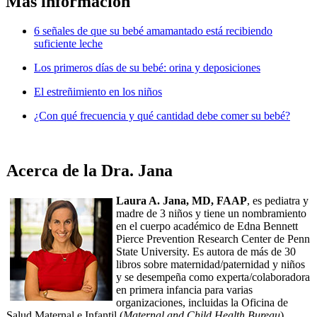
Más información
6 señales de que su bebé amamantado está recibiendo
suficiente leche
Los primeros días de su bebé: orina y deposiciones
El estreñimiento en los niños
¿Con qué frecuencia y qué cantidad debe comer su bebé?
Acerca de la Dra. Jana
Laura A. Jana, MD, FAAP
, es pediatra y
madre de 3 niños y tiene un nombramiento
en el cuerpo académico de Edna Bennett
Pierce Prevention Research Center de Penn
State University. Es autora de más de 30
libros sobre maternidad/paternidad y niños
y se desempeña como experta/colaboradora
en primera infancia para varias
organizaciones, incluidas la Oficina de
Salud Maternal e Infantil (
Maternal and Child Health Bureau
),