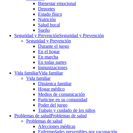
Bienestar emocional
Deportes
Estado físico
Nutrición
Salud bucal
Sueño
Seguridad y Prevención
Seguridad y Prevención
Seguridad y Prevención
Durante el juego
En el hogar
En marcha
En todas partes
Inmunizaciones
Vida familiar
Vida familiar
Vida familiar
Dinámica familiar
Hogar médico
Medios de comunicación
Participe en su comunidad
Poder del juego
Trabajo y cuidado de los niños
Problemas de salud
Problemas de salud
Problemas de salud
Afecciones médicas
Enfermedades prevenibles por vacunación