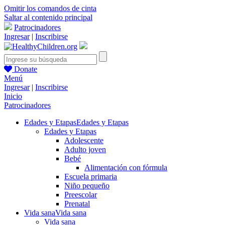
Omitir los comandos de cinta
Saltar al contenido principal
Patrocinadores
Ingresar
|
Inscribirse
Donate
Menú
Ingresar
|
Inscribirse
Inicio
Patrocinadores
Edades y Etapas
Edades y Etapas
Edades y Etapas
Adolescente
Adulto joven
Bebé
Alimentación con fórmula
Escuela primaria
Niño pequeño
Preescolar
Prenatal
Vida sana
Vida sana
Vida sana