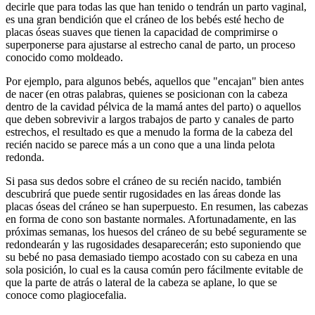
decirle que para todas las que han tenido o tendrán un parto vaginal,
es una gran bendición que el cráneo de los bebés esté hecho de
placas óseas suaves que tienen la capacidad de comprimirse o
superponerse para ajustarse al estrecho canal de parto, un proceso
conocido como moldeado.
Por ejemplo, para algunos bebés, aquellos que "encajan" bien antes
de nacer (en otras palabras, quienes se posicionan con la cabeza
dentro de la cavidad pélvica de la mamá antes del parto) o aquellos
que deben sobrevivir a largos trabajos de parto y canales de parto
estrechos, el resultado es que a menudo la forma de la cabeza del
recién nacido se parece más a un cono que a una linda pelota
redonda.
Si pasa sus dedos sobre el cráneo de su recién nacido, también
descubrirá que puede sentir rugosidades en las áreas donde las
placas óseas del cráneo se han superpuesto. En resumen, las cabezas
en forma de cono son bastante normales. Afortunadamente, en las
próximas semanas, los huesos del cráneo de su bebé seguramente se
redondearán y las rugosidades desaparecerán; esto suponiendo que
su bebé no pasa demasiado tiempo acostado con su cabeza en una
sola posición, lo cual es la causa común pero fácilmente evitable de
que la parte de atrás o lateral de la cabeza se aplane, lo que se
conoce como plagiocefalia.