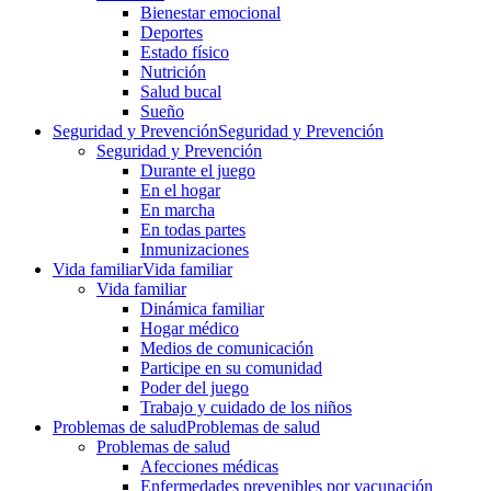
Bienestar emocional
Deportes
Estado físico
Nutrición
Salud bucal
Sueño
Seguridad y Prevención
Seguridad y Prevención
Seguridad y Prevención
Durante el juego
En el hogar
En marcha
En todas partes
Inmunizaciones
Vida familiar
Vida familiar
Vida familiar
Dinámica familiar
Hogar médico
Medios de comunicación
Participe en su comunidad
Poder del juego
Trabajo y cuidado de los niños
Problemas de salud
Problemas de salud
Problemas de salud
Afecciones médicas
Enfermedades prevenibles por vacunación