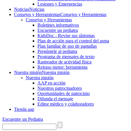
Lesiones y Emergencias
Noticias
Noticias
Consejos y Herramientas
Consejos y Herramientas
Consejos y Herramientas
Boletines informativos
Encuentre un pediatra
KidsDoc - Revise sus síntomas
Plan de acción para el control del asma
Plan familiar de uso de pantallas
Pregúntele al pediatra
Programa de mensajes de texto
Rastre​​ador de activida​d física
Retraso motor: herramienta
Nuestra misión
Nuestra misión
Nuestra misión
AAP en acción
Nuestros patrocinadores
Oportunidades de patrocinio
Difunda el mensaje
Editor médico y colaboradores
Tienda aap
Encuentre un Pediatra