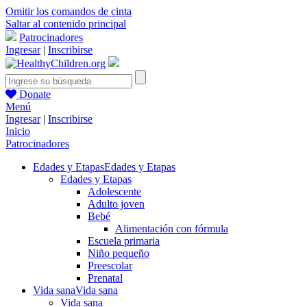
Omitir los comandos de cinta
Saltar al contenido principal
Patrocinadores
Ingresar
|
Inscribirse
Donate
Menú
Ingresar
|
Inscribirse
Inicio
Patrocinadores
Edades y Etapas
Edades y Etapas
Edades y Etapas
Adolescente
Adulto joven
Bebé
Alimentación con fórmula
Escuela primaria
Niño pequeño
Preescolar
Prenatal
Vida sana
Vida sana
Vida sana