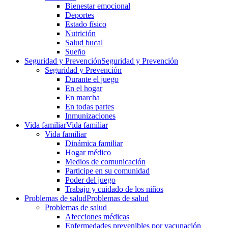
Bienestar emocional
Deportes
Estado físico
Nutrición
Salud bucal
Sueño
Seguridad y Prevención
Seguridad y Prevención
Seguridad y Prevención
Durante el juego
En el hogar
En marcha
En todas partes
Inmunizaciones
Vida familiar
Vida familiar
Vida familiar
Dinámica familiar
Hogar médico
Medios de comunicación
Participe en su comunidad
Poder del juego
Trabajo y cuidado de los niños
Problemas de salud
Problemas de salud
Problemas de salud
Afecciones médicas
Enfermedades prevenibles por vacunación