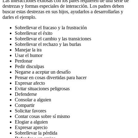
Las interacciones exitosas con los pares requieren de una serie de
destrezas y formas especiales de interacción. Los padres deben
buscar estas destrezas en sus hijos, ayudarlos a desarrollarlas y
darles el ejemplo.
Sobrellevar el fracaso y la frustración
Sobrellevar el éxito
Sobrellevar el cambio y las transiciones
Sobrellevar el rechazo y las burlas
Manejar la ira
Usar el humor
Perdonar
Pedir disculpas
Negarse a aceptar un desafío
Pensar en cosas divertidas para hacer
Expresar afecto
Evitar situaciones peligrosas
Defenderse
Consolar a alguien
Compartir
Solicitar favores
Contar cosas sobre sí mismo
Elogiar a alguien
Expresar aprecio
Sobrellevar la pérdida