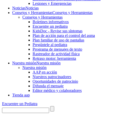
Lesiones y Emergencias
Noticias
Noticias
Consejos y Herramientas
Consejos y Herramientas
Consejos y Herramientas
Boletines informativos
Encuentre un pediatra
KidsDoc - Revise sus síntomas
Plan de acción para el control del asma
Plan familiar de uso de pantallas
Pregúntele al pediatra
Programa de mensajes de texto
Rastre​​ador de activida​d física
Retraso motor: herramienta
Nuestra misión
Nuestra misión
Nuestra misión
AAP en acción
Nuestros patrocinadores
Oportunidades de patrocinio
Difunda el mensaje
Editor médico y colaboradores
Tienda aap
Encuentre un Pediatra