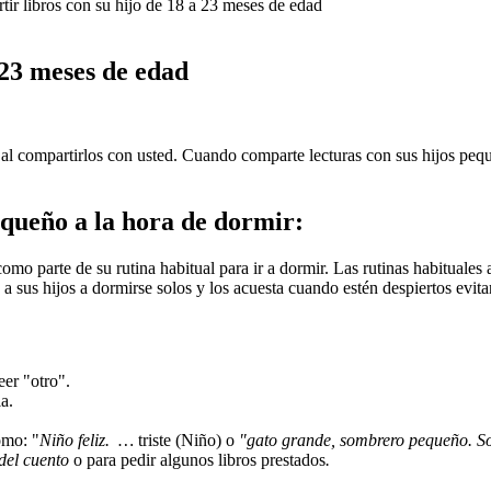
r libros con su hijo de 18 a 23 meses de edad
 23 meses de edad
 al compartirlos con usted. Cuando comparte lecturas con sus hijos peq
pequeño a la hora de dormir:
como parte de su rutina habitual para ir a dormir. Las rutinas habitual
 a sus hijos a dormirse solos y los acuesta cuando estén despiertos evita
eer "otro".
a.
omo: "
Niño feliz.
…
triste (Niño) o
"gato grande, sombrero pequeño. 
del cuento
o para pedir algunos libros prestados
.