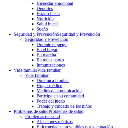
Bienestar emocional
Deportes
Estado físico
Nutrición
Salud bucal
Sueño
Seguridad y Prevención
Seguridad y Prevención
Seguridad y Prevención
Durante el juego
En el hogar
En marcha
En todas partes
Inmunizaciones
Vida familiar
Vida familiar
Vida familiar
Dinámica familiar
Hogar médico
Medios de comunicación
Participe en su comunidad
Poder del juego
Trabajo y cuidado de los niños
Problemas de salud
Problemas de salud
Problemas de salud
Afecciones médicas
Enfermedades prevenibles por vacunación