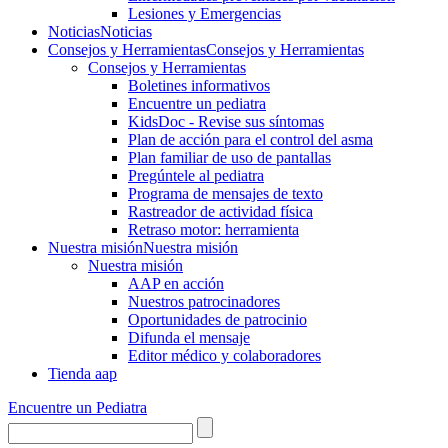
Lesiones y Emergencias
Noticias
Noticias
Consejos y Herramientas
Consejos y Herramientas
Consejos y Herramientas
Boletines informativos
Encuentre un pediatra
KidsDoc - Revise sus síntomas
Plan de acción para el control del asma
Plan familiar de uso de pantallas
Pregúntele al pediatra
Programa de mensajes de texto
Rastre​​ador de activida​d física
Retraso motor: herramienta
Nuestra misión
Nuestra misión
Nuestra misión
AAP en acción
Nuestros patrocinadores
Oportunidades de patrocinio
Difunda el mensaje
Editor médico y colaboradores
Tienda aap
Encuentre un Pediatra