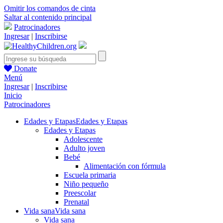
Omitir los comandos de cinta
Saltar al contenido principal
Patrocinadores
Ingresar
|
Inscribirse
Donate
Menú
Ingresar
|
Inscribirse
Inicio
Patrocinadores
Edades y Etapas
Edades y Etapas
Edades y Etapas
Adolescente
Adulto joven
Bebé
Alimentación con fórmula
Escuela primaria
Niño pequeño
Preescolar
Prenatal
Vida sana
Vida sana
Vida sana