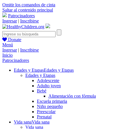
Omitir los comandos de cinta
Saltar al contenido principal
Patrocinadores
Ingresar
|
Inscribirse
Donate
Menú
Ingresar
|
Inscribirse
Inicio
Patrocinadores
Edades y Etapas
Edades y Etapas
Edades y Etapas
Adolescente
Adulto joven
Bebé
Alimentación con fórmula
Escuela primaria
Niño pequeño
Preescolar
Prenatal
Vida sana
Vida sana
Vida sana