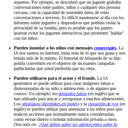
sepamos. Por ejemplo, se descubrió que un juguete grababa
conversaciones entre padres, niños y cualquier otra persona
cercana, con la capacidad de transmitir datos de estas
conversaciones a terceros. Es difícil mantenerse al día con los
informes sobre juguetes y dispositivos que podrían violar la
privacidad de su familia, pero es posible que los padres
quieran evitar los juguetes interactivos que prometen "hablar"
con los niños.
Pueden inundar a los niños con mensajes
comerciales
.
La
IA nos rastrea en Internet, toma nota de lo que nos gusta y nos
brinda más de lo mismo. El historial de búsqueda de su hijo
podría convertirlo en el objetivo de incesantes campañas
publicitarias que usted preferiría que no viera.
Pueden utilizarse para el acoso y el fraude.
La IA
generativa se puede utilizar para crear imágenes falsas o
distorsionadas de su niño o adolescente, o de alguien que
conoce. Un ejemplo: los
desnudos falsos
(en inglés)
que se
han utilizado para atacar y avergonzar a muchos adolescentes.
Los
ultrafalsos
(deepfakes-en inglés)
y la
clonación de voz
(en
inglés)
se pueden utilizar para amenazar a los niños para que
realicen acciones que normalmente nunca considerarían,
como enviar dinero o brindar información privada a otros.
(
Vea más en:
¿Qué deben saber los adolescentes sobre la