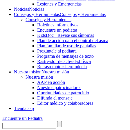
Lesiones y Emergencias
Noticias
Noticias
Consejos y Herramientas
Consejos y Herramientas
Consejos y Herramientas
Boletines informativos
Encuentre un pediatra
KidsDoc - Revise sus síntomas
Plan de acción para el control del asma
Plan familiar de uso de pantallas
Pregúntele al pediatra
Programa de mensajes de texto
Rastre​​ador de activida​d física
Retraso motor: herramienta
Nuestra misión
Nuestra misión
Nuestra misión
AAP en acción
Nuestros patrocinadores
Oportunidades de patrocinio
Difunda el mensaje
Editor médico y colaboradores
Tienda aap
Encuentre un Pediatra