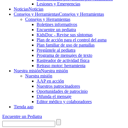
Lesiones y Emergencias
Noticias
Noticias
Consejos y Herramientas
Consejos y Herramientas
Consejos y Herramientas
Boletines informativos
Encuentre un pediatra
KidsDoc - Revise sus síntomas
Plan de acción para el control del asma
Plan familiar de uso de pantallas
Pregúntele al pediatra
Programa de mensajes de texto
Rastre​​ador de activida​d física
Retraso motor: herramienta
Nuestra misión
Nuestra misión
Nuestra misión
AAP en acción
Nuestros patrocinadores
Oportunidades de patrocinio
Difunda el mensaje
Editor médico y colaboradores
Tienda aap
Encuentre un Pediatra