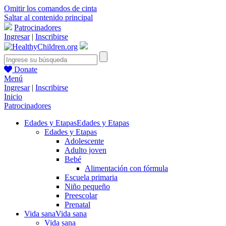
Omitir los comandos de cinta
Saltar al contenido principal
Patrocinadores
Ingresar
|
Inscribirse
Donate
Menú
Ingresar
|
Inscribirse
Inicio
Patrocinadores
Edades y Etapas
Edades y Etapas
Edades y Etapas
Adolescente
Adulto joven
Bebé
Alimentación con fórmula
Escuela primaria
Niño pequeño
Preescolar
Prenatal
Vida sana
Vida sana
Vida sana