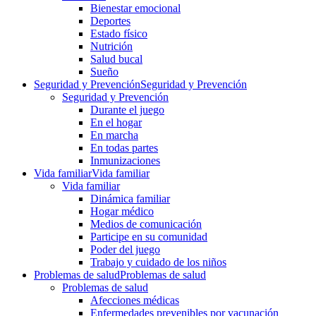
Bienestar emocional
Deportes
Estado físico
Nutrición
Salud bucal
Sueño
Seguridad y Prevención
Seguridad y Prevención
Seguridad y Prevención
Durante el juego
En el hogar
En marcha
En todas partes
Inmunizaciones
Vida familiar
Vida familiar
Vida familiar
Dinámica familiar
Hogar médico
Medios de comunicación
Participe en su comunidad
Poder del juego
Trabajo y cuidado de los niños
Problemas de salud
Problemas de salud
Problemas de salud
Afecciones médicas
Enfermedades prevenibles por vacunación