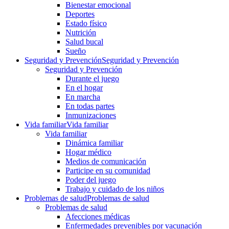
Bienestar emocional
Deportes
Estado físico
Nutrición
Salud bucal
Sueño
Seguridad y Prevención
Seguridad y Prevención
Seguridad y Prevención
Durante el juego
En el hogar
En marcha
En todas partes
Inmunizaciones
Vida familiar
Vida familiar
Vida familiar
Dinámica familiar
Hogar médico
Medios de comunicación
Participe en su comunidad
Poder del juego
Trabajo y cuidado de los niños
Problemas de salud
Problemas de salud
Problemas de salud
Afecciones médicas
Enfermedades prevenibles por vacunación