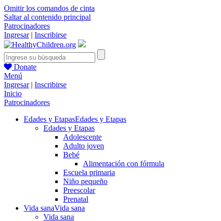
Omitir los comandos de cinta
Saltar al contenido principal
Patrocinadores
Ingresar
|
Inscribirse
Donate
Menú
Ingresar
|
Inscribirse
Inicio
Patrocinadores
Edades y Etapas
Edades y Etapas
Edades y Etapas
Adolescente
Adulto joven
Bebé
Alimentación con fórmula
Escuela primaria
Niño pequeño
Preescolar
Prenatal
Vida sana
Vida sana
Vida sana