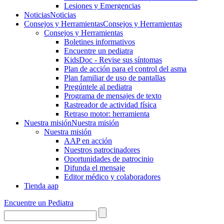
Lesiones y Emergencias
Noticias
Noticias
Consejos y Herramientas
Consejos y Herramientas
Consejos y Herramientas
Boletines informativos
Encuentre un pediatra
KidsDoc - Revise sus síntomas
Plan de acción para el control del asma
Plan familiar de uso de pantallas
Pregúntele al pediatra
Programa de mensajes de texto
Rastre​​ador de activida​d física
Retraso motor: herramienta
Nuestra misión
Nuestra misión
Nuestra misión
AAP en acción
Nuestros patrocinadores
Oportunidades de patrocinio
Difunda el mensaje
Editor médico y colaboradores
Tienda aap
Encuentre un Pediatra