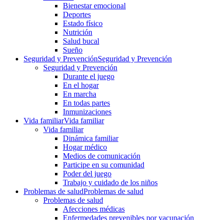
Bienestar emocional
Deportes
Estado físico
Nutrición
Salud bucal
Sueño
Seguridad y Prevención
Seguridad y Prevención
Seguridad y Prevención
Durante el juego
En el hogar
En marcha
En todas partes
Inmunizaciones
Vida familiar
Vida familiar
Vida familiar
Dinámica familiar
Hogar médico
Medios de comunicación
Participe en su comunidad
Poder del juego
Trabajo y cuidado de los niños
Problemas de salud
Problemas de salud
Problemas de salud
Afecciones médicas
Enfermedades prevenibles por vacunación