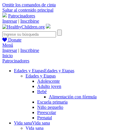
Omitir los comandos de cinta
Saltar al contenido principal
Patrocinadores
Ingresar
|
Inscribirse
Donate
Menú
Ingresar
|
Inscribirse
Inicio
Patrocinadores
Edades y Etapas
Edades y Etapas
Edades y Etapas
Adolescente
Adulto joven
Bebé
Alimentación con fórmula
Escuela primaria
Niño pequeño
Preescolar
Prenatal
Vida sana
Vida sana
Vida sana