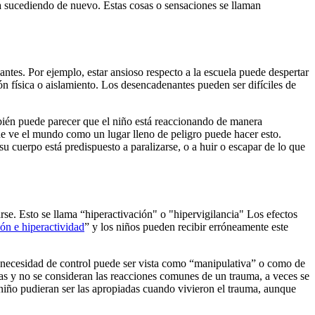
a sucediendo de nuevo. Estas cosas o sensaciones se llaman
tes. Por ejemplo, estar ansioso respecto a la escuela puede despertar
n física o aislamiento. Los desencadenantes pueden ser difíciles de
ién puede parecer que el niño está reaccionando de manera
 ve el mundo como un lugar lleno de peligro puede hacer esto.
u cuerpo está predispuesto a paralizarse, o a huir o escapar de lo que
rse. Esto se llama “hiperactivación" o "hipervigilancia" Los efectos
ión e hiperactividad
” y los niños pueden recibir erróneamente este
 necesidad de control puede ser vista como “manipulativa” o como de
mas y no se consideran las reacciones comunes de un trauma, a veces se
 niño pudieran ser las apropiadas cuando vivieron el trauma, aunque