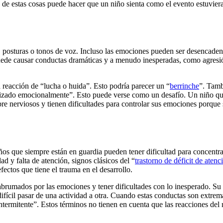
 de estas cosas puede hacer que un niño sienta como el evento estuvier
 posturas o tonos de voz. Incluso las emociones pueden ser desencadenan
puede causar conductas dramáticas y a menudo inesperadas, como agresió
 reacción de “lucha o huida”. Esto podría parecer un “
berrinche
”. Tamb
lizado emocionalmente”. Esto puede verse como un desafío. Un niño que
re nerviosos y tienen dificultades para controlar sus emociones porque s
ños que siempre están en guardia pueden tener dificultad para concentra
d y falta de atención, signos clásicos del “
trastorno de déficit de atenc
fectos que tiene el trauma en el desarrollo.
abrumados por las emociones y tener dificultades con lo inesperado. Su
difícil pasar de una actividad a otra. Cuando estas conductas son extre
ntermitente”. Estos términos no tienen en cuenta que las reacciones del