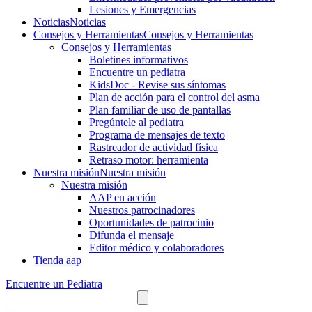
Lesiones y Emergencias
Noticias
Noticias
Consejos y Herramientas
Consejos y Herramientas
Consejos y Herramientas
Boletines informativos
Encuentre un pediatra
KidsDoc - Revise sus síntomas
Plan de acción para el control del asma
Plan familiar de uso de pantallas
Pregúntele al pediatra
Programa de mensajes de texto
Rastre​​ador de activida​d física
Retraso motor: herramienta
Nuestra misión
Nuestra misión
Nuestra misión
AAP en acción
Nuestros patrocinadores
Oportunidades de patrocinio
Difunda el mensaje
Editor médico y colaboradores
Tienda aap
Encuentre un Pediatra