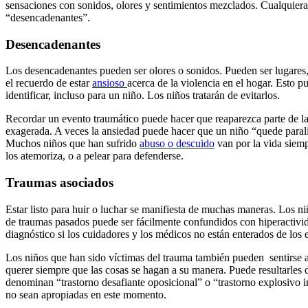
sensaciones con sonidos, olores y sentimientos mezclados. Cualquiera
“desencadenantes”.
Desencadenantes
Los desencadenantes pueden ser olores o sonidos. Pueden ser lugares,
el recuerdo de estar
ansioso
acerca de la violencia en el hogar. Esto 
identificar, incluso para un niño. Los niños tratarán de evitarlos.
Recordar un evento traumático puede hacer que reaparezca parte de la
exagerada. A veces la ansiedad puede hacer que un niño “quede para
Muchos niños que han sufrido
abuso o descuido
van por la vida siemp
los atemoriza, o a pelear para defenderse.
Traumas asociados
Estar listo para huir o luchar se manifiesta de muchas maneras. Los ni
de traumas pasados puede ser fácilmente confundidos​ con hiperactivida
diagnóstico si los cuidadores y los médicos no están enterados de los e
Los niños que han sido víctimas del trauma también pueden sentirse 
querer siempre que las cosas se hagan a su manera. Puede resultarles 
denominan “trastorno desafiante oposicional” o “trastorno explosivo i
no sean apropiadas en este momento.