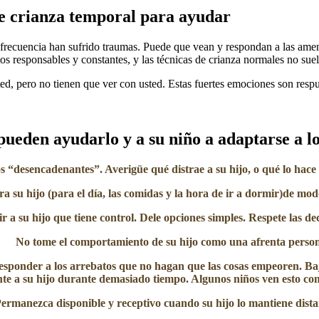
e crianza temporal para ayudar​
frecuencia han sufrido traumas. Puede que vean y respondan a las amen
 responsables y constantes, y las técnicas de crianza normales no suel
ed, pero no tienen que ver con usted. Estas fuertes emociones son resp
pueden ayudarlo y a su niño a adaptarse a lo
los “desencadenantes”
. Averigüe qué distrae a su hijo, o qué lo hace
ra su hijo
(para el día, las comidas y la hora de ir a dormir)de modo
r a su hijo que tiene control
. Dele opciones simples. Respete las dec
No tome el comportamiento de su hijo como una afrenta perso
sponder a los arrebatos que no hagan que las cosas empeoren. Baje
te a su hijo durante demasiado tiempo. Algunos niños ven esto c
ermanezca disponible y receptivo
cuando su hijo lo mantiene dista