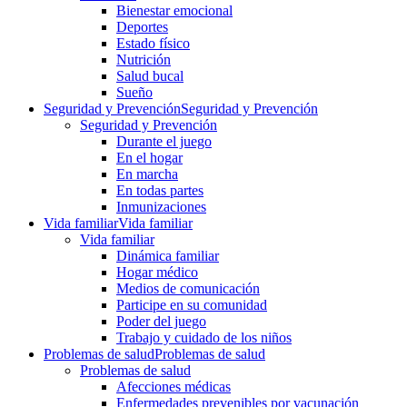
Bienestar emocional
Deportes
Estado físico
Nutrición
Salud bucal
Sueño
Seguridad y Prevención
Seguridad y Prevención
Seguridad y Prevención
Durante el juego
En el hogar
En marcha
En todas partes
Inmunizaciones
Vida familiar
Vida familiar
Vida familiar
Dinámica familiar
Hogar médico
Medios de comunicación
Participe en su comunidad
Poder del juego
Trabajo y cuidado de los niños
Problemas de salud
Problemas de salud
Problemas de salud
Afecciones médicas
Enfermedades prevenibles por vacunación