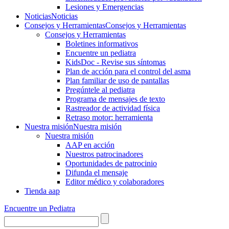
Lesiones y Emergencias
Noticias
Noticias
Consejos y Herramientas
Consejos y Herramientas
Consejos y Herramientas
Boletines informativos
Encuentre un pediatra
KidsDoc - Revise sus síntomas
Plan de acción para el control del asma
Plan familiar de uso de pantallas
Pregúntele al pediatra
Programa de mensajes de texto
Rastre​​ador de activida​d física
Retraso motor: herramienta
Nuestra misión
Nuestra misión
Nuestra misión
AAP en acción
Nuestros patrocinadores
Oportunidades de patrocinio
Difunda el mensaje
Editor médico y colaboradores
Tienda aap
Encuentre un Pediatra