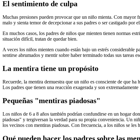
El sentimiento de culpa
Muchas presiones pueden provocar que un niño mienta. Con mayor fre
malo y sienta temor de decepcionar a sus padres o ser castigado por ell
En muchos casos, los padres de niños que mienten tienen normas estric
situación difícil, tratan de quedar bien.
A veces los niños mienten cuando están bajo un estrés considerable par
sentirse abrumados y mentir sobre haber terminado todas sus tareas esc
La mentira tiene un propósito
Recuerde, la mentira demuestra que un niño es consciente de que ha h
Los padres que tienen una reacción exagerada y son extremadamente neg
Pequeñas "mentiras piadosas"
Los niños de 6 a 8 años también podrían confundirse en un hogar donde
piadosas" y tergiversan la verdad para su propia conveniencia. Un ni
los vecinos con mentiras piadosas. Con frecuencia, a los niños se les ha
Qué pueden hacer los padres sobre las men