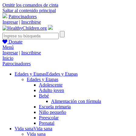
Omitir los comandos de cinta
Saltar al contenido principal
Patrocinadores
Ingresar
|
Inscribirse
Donate
Menú
Ingresar
|
Inscribirse
Inicio
Patrocinadores
Edades y Etapas
Edades y Etapas
Edades y Etapas
Adolescente
Adulto joven
Bebé
Alimentación con fórmula
Escuela primaria
Niño pequeño
Preescolar
Prenatal
Vida sana
Vida sana
Vida sana