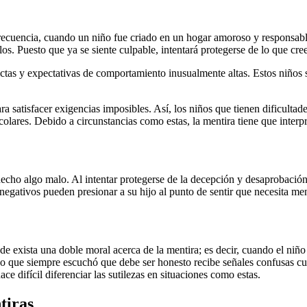
cuencia, cuando un niño fue criado en un hogar amoroso y responsabl
os. Puesto que ya se siente culpable, intentará protegerse de lo que cree
tas y expectativas de comportamiento inusualmente altas. Estos niños s
a satisfacer exigencias imposibles. Así, los niños que tienen dificulta
olares. Debido a circunstancias como estas, la mentira tiene que interpr
echo algo malo. Al intentar protegerse de la decepción y desaprobación
ativos pueden presionar a su hijo al punto de sentir que necesita ment
 exista una doble moral acerca de la mentira; es decir, cuando el niño
ño que siempre escuchó que debe ser honesto recibe señales confusas c
ce difícil diferenciar las sutilezas en situaciones como estas.
tiras