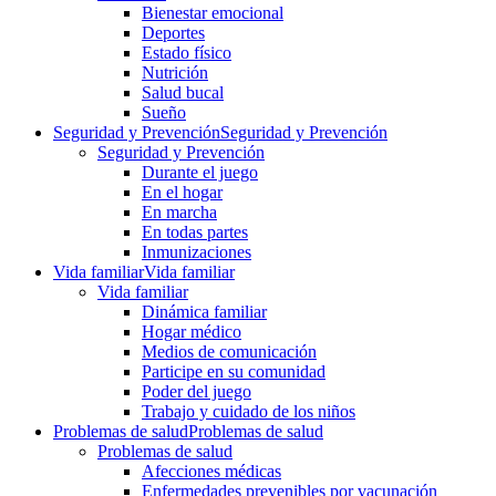
Bienestar emocional
Deportes
Estado físico
Nutrición
Salud bucal
Sueño
Seguridad y Prevención
Seguridad y Prevención
Seguridad y Prevención
Durante el juego
En el hogar
En marcha
En todas partes
Inmunizaciones
Vida familiar
Vida familiar
Vida familiar
Dinámica familiar
Hogar médico
Medios de comunicación
Participe en su comunidad
Poder del juego
Trabajo y cuidado de los niños
Problemas de salud
Problemas de salud
Problemas de salud
Afecciones médicas
Enfermedades prevenibles por vacunación