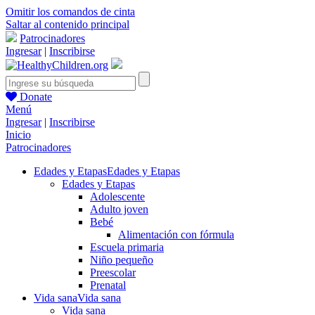
Omitir los comandos de cinta
Saltar al contenido principal
Patrocinadores
Ingresar
|
Inscribirse
Donate
Menú
Ingresar
|
Inscribirse
Inicio
Patrocinadores
Edades y Etapas
Edades y Etapas
Edades y Etapas
Adolescente
Adulto joven
Bebé
Alimentación con fórmula
Escuela primaria
Niño pequeño
Preescolar
Prenatal
Vida sana
Vida sana
Vida sana