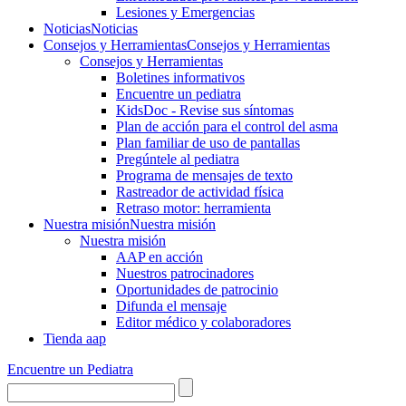
Lesiones y Emergencias
Noticias
Noticias
Consejos y Herramientas
Consejos y Herramientas
Consejos y Herramientas
Boletines informativos
Encuentre un pediatra
KidsDoc - Revise sus síntomas
Plan de acción para el control del asma
Plan familiar de uso de pantallas
Pregúntele al pediatra
Programa de mensajes de texto
Rastre​​ador de activida​d física
Retraso motor: herramienta
Nuestra misión
Nuestra misión
Nuestra misión
AAP en acción
Nuestros patrocinadores
Oportunidades de patrocinio
Difunda el mensaje
Editor médico y colaboradores
Tienda aap
Encuentre un Pediatra