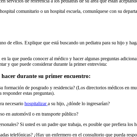
n servicios de referencia a los pediatras de su área que están aceptand
 hospital comunitario o un hospital escuela, comuníquese con su depart
uno de ellos. Explique que está buscando un pediatra para su hijo y ha
 en la que pueda conocer al médico y hacer algunas preguntas adicionale
tar y que puede considerar durante la primer entrevista:
 hacer durante su primer encuentro:
 su formación de posgrado y residencia? (Los directorios médicos en mu
 responder estas preguntas).
era necesario
hospitalizar
a su hijo, ¿dónde lo ingresarían?
eso en automóvil o en transporte público?
sonales? Si usted es un padre que trabaja, es posible que prefiera los ho
amadas telefónicas? ¿Hay un enfermero en el consultorio que pueda respo