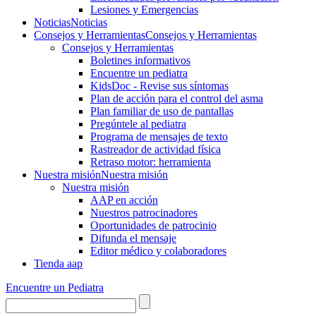
Lesiones y Emergencias
Noticias
Noticias
Consejos y Herramientas
Consejos y Herramientas
Consejos y Herramientas
Boletines informativos
Encuentre un pediatra
KidsDoc - Revise sus síntomas
Plan de acción para el control del asma
Plan familiar de uso de pantallas
Pregúntele al pediatra
Programa de mensajes de texto
Rastre​​ador de activida​d física
Retraso motor: herramienta
Nuestra misión
Nuestra misión
Nuestra misión
AAP en acción
Nuestros patrocinadores
Oportunidades de patrocinio
Difunda el mensaje
Editor médico y colaboradores
Tienda aap
Encuentre un Pediatra