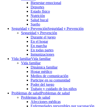
Bienestar emocional
Deportes
Estado físico
Nutrición
Salud bucal
Sueño
Seguridad y Prevención
Seguridad y Prevención
Seguridad y Prevención
Durante el juego
En el hogar
En marcha
En todas partes
Inmunizaciones
Vida familiar
Vida familiar
Vida familiar
Dinámica familiar
Hogar médico
Medios de comunicación
Participe en su comunidad
Poder del juego
Trabajo y cuidado de los niños
Problemas de salud
Problemas de salud
Problemas de salud
Afecciones médicas
Enfermedades prevenibles por vacunación