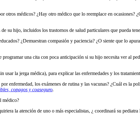
or otros médicos? ¿Hay otro médico que lo reemplace en ocasiones? ¿Qu
e su hijo, incluidos los trastornos de salud particulares que pueda ten
y educados? ¿Demuestran compasión y paciencia? ¿O siente que lo apuran 
rogramar una cita con poca anticipación si su hijo necesita ver al ped
in usar la jerga médica), para explicar las enfermedades y los tratamie
s por enfermedad, los exámenes de rutina y las vacunas? ¿Cuál es la polí
ibles, copagos y coaseguro
.
el médico?
uiriera la atención de uno o más especialistas, ¿ coordinará su pediatra