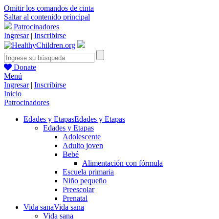
Omitir los comandos de cinta
Saltar al contenido principal
Patrocinadores
Ingresar
|
Inscribirse
Donate
Menú
Ingresar
|
Inscribirse
Inicio
Patrocinadores
Edades y Etapas
Edades y Etapas
Edades y Etapas
Adolescente
Adulto joven
Bebé
Alimentación con fórmula
Escuela primaria
Niño pequeño
Preescolar
Prenatal
Vida sana
Vida sana
Vida sana