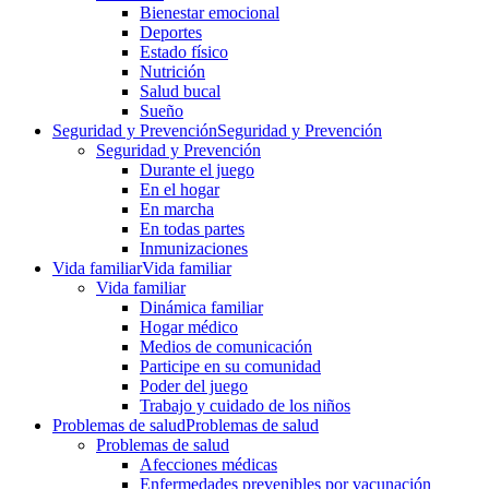
Bienestar emocional
Deportes
Estado físico
Nutrición
Salud bucal
Sueño
Seguridad y Prevención
Seguridad y Prevención
Seguridad y Prevención
Durante el juego
En el hogar
En marcha
En todas partes
Inmunizaciones
Vida familiar
Vida familiar
Vida familiar
Dinámica familiar
Hogar médico
Medios de comunicación
Participe en su comunidad
Poder del juego
Trabajo y cuidado de los niños
Problemas de salud
Problemas de salud
Problemas de salud
Afecciones médicas
Enfermedades prevenibles por vacunación