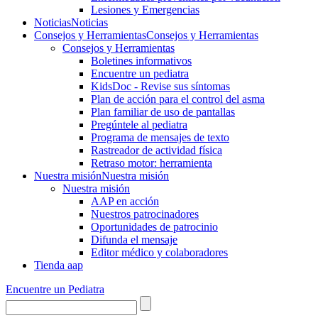
Lesiones y Emergencias
Noticias
Noticias
Consejos y Herramientas
Consejos y Herramientas
Consejos y Herramientas
Boletines informativos
Encuentre un pediatra
KidsDoc - Revise sus síntomas
Plan de acción para el control del asma
Plan familiar de uso de pantallas
Pregúntele al pediatra
Programa de mensajes de texto
Rastre​​ador de activida​d física
Retraso motor: herramienta
Nuestra misión
Nuestra misión
Nuestra misión
AAP en acción
Nuestros patrocinadores
Oportunidades de patrocinio
Difunda el mensaje
Editor médico y colaboradores
Tienda aap
Encuentre un Pediatra