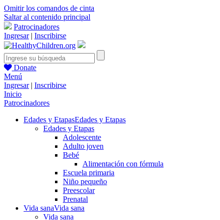
Omitir los comandos de cinta
Saltar al contenido principal
Patrocinadores
Ingresar
|
Inscribirse
Donate
Menú
Ingresar
|
Inscribirse
Inicio
Patrocinadores
Edades y Etapas
Edades y Etapas
Edades y Etapas
Adolescente
Adulto joven
Bebé
Alimentación con fórmula
Escuela primaria
Niño pequeño
Preescolar
Prenatal
Vida sana
Vida sana
Vida sana