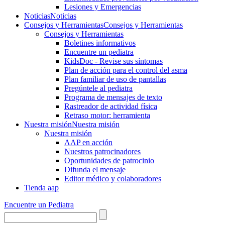
Lesiones y Emergencias
Noticias
Noticias
Consejos y Herramientas
Consejos y Herramientas
Consejos y Herramientas
Boletines informativos
Encuentre un pediatra
KidsDoc - Revise sus síntomas
Plan de acción para el control del asma
Plan familiar de uso de pantallas
Pregúntele al pediatra
Programa de mensajes de texto
Rastre​​ador de activida​d física
Retraso motor: herramienta
Nuestra misión
Nuestra misión
Nuestra misión
AAP en acción
Nuestros patrocinadores
Oportunidades de patrocinio
Difunda el mensaje
Editor médico y colaboradores
Tienda aap
Encuentre un Pediatra