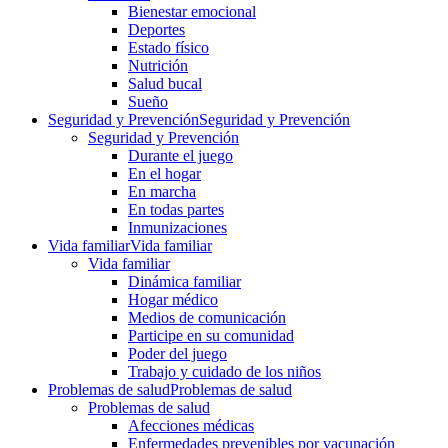
Bienestar emocional
Deportes
Estado físico
Nutrición
Salud bucal
Sueño
Seguridad y Prevención
Seguridad y Prevención
Seguridad y Prevención
Durante el juego
En el hogar
En marcha
En todas partes
Inmunizaciones
Vida familiar
Vida familiar
Vida familiar
Dinámica familiar
Hogar médico
Medios de comunicación
Participe en su comunidad
Poder del juego
Trabajo y cuidado de los niños
Problemas de salud
Problemas de salud
Problemas de salud
Afecciones médicas
Enfermedades prevenibles por vacunación