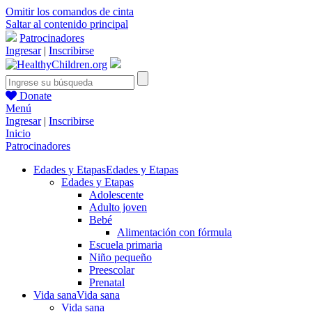
Omitir los comandos de cinta
Saltar al contenido principal
Patrocinadores
Ingresar
|
Inscribirse
Donate
Menú
Ingresar
|
Inscribirse
Inicio
Patrocinadores
Edades y Etapas
Edades y Etapas
Edades y Etapas
Adolescente
Adulto joven
Bebé
Alimentación con fórmula
Escuela primaria
Niño pequeño
Preescolar
Prenatal
Vida sana
Vida sana
Vida sana