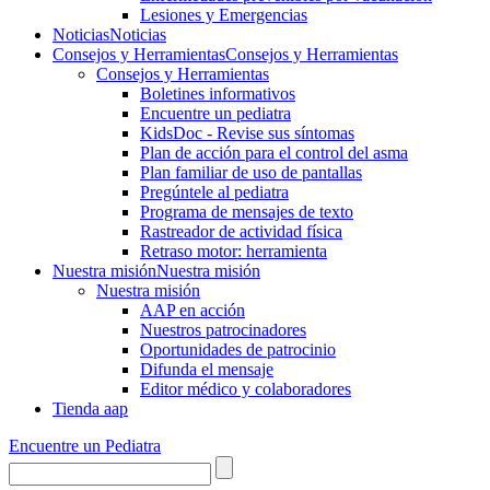
Lesiones y Emergencias
Noticias
Noticias
Consejos y Herramientas
Consejos y Herramientas
Consejos y Herramientas
Boletines informativos
Encuentre un pediatra
KidsDoc - Revise sus síntomas
Plan de acción para el control del asma
Plan familiar de uso de pantallas
Pregúntele al pediatra
Programa de mensajes de texto
Rastre​​ador de activida​d física
Retraso motor: herramienta
Nuestra misión
Nuestra misión
Nuestra misión
AAP en acción
Nuestros patrocinadores
Oportunidades de patrocinio
Difunda el mensaje
Editor médico y colaboradores
Tienda aap
Encuentre un Pediatra