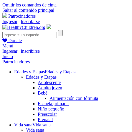
Omitir los comandos de cinta
Saltar al contenido principal
Patrocinadores
Ingresar
|
Inscribirse
Donate
Menú
Ingresar
|
Inscribirse
Inicio
Patrocinadores
Edades y Etapas
Edades y Etapas
Edades y Etapas
Adolescente
Adulto joven
Bebé
Alimentación con fórmula
Escuela primaria
Niño pequeño
Preescolar
Prenatal
Vida sana
Vida sana
Vida sana