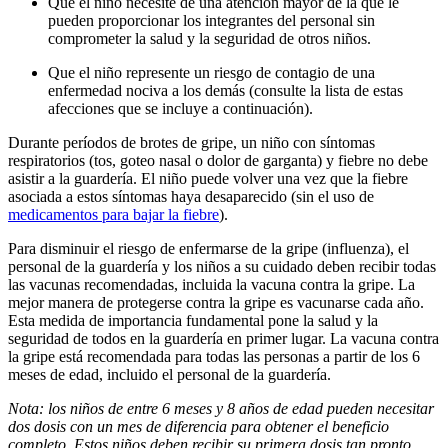
Que el niño necesite de una atención mayor de la que le
pueden proporcionar los integrantes del personal sin
comprometer la salud y la seguridad de otros niños.
Que el niño represente un riesgo de contagio de una
enfermedad nociva a los demás (consulte la lista de estas
afecciones que se incluye a continuación).
Durante períodos de brotes de gripe, un niño con síntomas
respiratorios (tos, goteo nasal o dolor de garganta) y fiebre no debe
asistir a la guardería. El niño puede volver una vez que la fiebre
asociada a estos síntomas haya desaparecido (sin el uso de
medicamentos para bajar la fiebre
).
Para disminuir el riesgo de enfermarse de la gripe (influenza), el
personal de la guardería y los niños a su cuidado deben recibir todas
las vacunas recomendadas, incluida la vacuna contra la gripe. La
mejor manera de protegerse contra la gripe es vacunarse cada año.
Esta medida de importancia fundamental pone la salud y la
seguridad de todos en la guardería en primer lugar. La vacuna contra
la gripe está recomendada para todas las personas a partir de los 6
meses de edad, incluido el personal de la guardería.
Nota: los niños de entre 6 meses y 8 años de edad pueden necesitar
dos dosis con un mes de diferencia para obtener el beneficio
completo. Estos niños deben recibir su primera dosis tan pronto