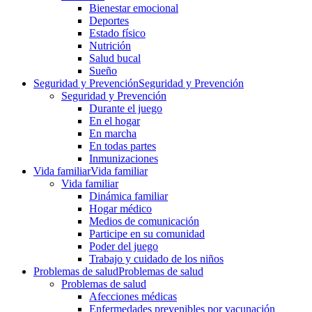
Bienestar emocional
Deportes
Estado físico
Nutrición
Salud bucal
Sueño
Seguridad y Prevención
Seguridad y Prevención
Seguridad y Prevención
Durante el juego
En el hogar
En marcha
En todas partes
Inmunizaciones
Vida familiar
Vida familiar
Vida familiar
Dinámica familiar
Hogar médico
Medios de comunicación
Participe en su comunidad
Poder del juego
Trabajo y cuidado de los niños
Problemas de salud
Problemas de salud
Problemas de salud
Afecciones médicas
Enfermedades prevenibles por vacunación