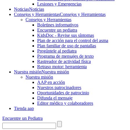
Lesiones y Emergencias
Noticias
Noticias
Consejos y Herramientas
Consejos y Herramientas
Consejos y Herramientas
Boletines informativos
Encuentre un pediatra
KidsDoc - Revise sus síntomas
Plan de acción para el control del asma
Plan familiar de uso de pantallas
Pregúntele al pediatra
Programa de mensajes de texto
Rastre​​ador de activida​d física
Retraso motor: herramienta
Nuestra misión
Nuestra misión
Nuestra misión
AAP en acción
Nuestros patrocinadores
Oportunidades de patrocinio
Difunda el mensaje
Editor médico y colaboradores
Tienda aap
Encuentre un Pediatra