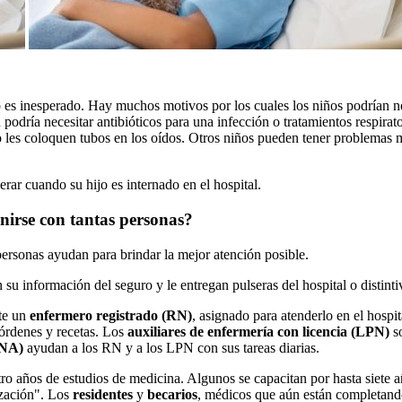
o es inesperado. Hay muchos motivos por los cuales los niños podrían ne
podría necesitar antibióticos para una infección o tratamientos respirat
 o les coloquen tubos en los oídos. Otros niños pueden tener problemas
ar cuando su hijo es internado en el hospital.
nirse con tantas personas?
ersonas ayudan para brindar la mejor atención posible.
su información del seguro y le entregan pulseras del hospital o distinti
te un
enfermero registrado (RN)
, asignado para atenderlo en el hospi
órdenes y recetas. Los
auxiliares de enfermería con licencia (LPN)
so
CNA)
ayudan a los RN y a los LPN con sus tareas diarias.
ro años de estudios de medicina. Algunos se capacitan por hasta siete 
ización". Los
residentes
y
becarios
, médicos que aún están completando