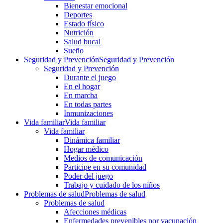
Bienestar emocional
Deportes
Estado físico
Nutrición
Salud bucal
Sueño
Seguridad y Prevención
Seguridad y Prevención
Seguridad y Prevención
Durante el juego
En el hogar
En marcha
En todas partes
Inmunizaciones
Vida familiar
Vida familiar
Vida familiar
Dinámica familiar
Hogar médico
Medios de comunicación
Participe en su comunidad
Poder del juego
Trabajo y cuidado de los niños
Problemas de salud
Problemas de salud
Problemas de salud
Afecciones médicas
Enfermedades prevenibles por vacunación