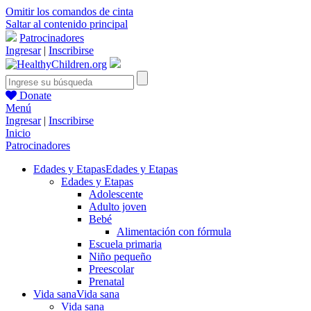
Omitir los comandos de cinta
Saltar al contenido principal
Patrocinadores
Ingresar
|
Inscribirse
Donate
Menú
Ingresar
|
Inscribirse
Inicio
Patrocinadores
Edades y Etapas
Edades y Etapas
Edades y Etapas
Adolescente
Adulto joven
Bebé
Alimentación con fórmula
Escuela primaria
Niño pequeño
Preescolar
Prenatal
Vida sana
Vida sana
Vida sana