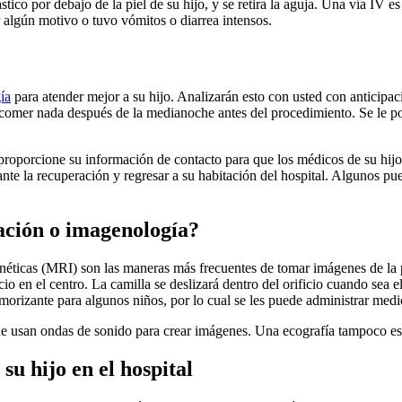
ico por debajo de la piel de su hijo, y se retira la aguja. Una vía IV es
 algún motivo o tuvo vómitos o diarrea intensos.
ía
para atender mejor a su hijo. Analizarán esto con usted con anticipa
 comer nada después de la medianoche antes del procedimiento. Se le po
y proporcione su información de contacto para que los médicos de su hij
te la recuperación y regresar a su habitación del hospital. Algunos pue
ración o imagenología?
icas (MRI) son las maneras más frecuentes de tomar imágenes de la par
io en el centro. La camilla se deslizará dentro del orificio cuando sea
temorizante para algunos niños, por lo cual se les puede administrar me
ue usan ondas de sonido para crear imágenes. Una ecografía tampoco es 
su hijo en el hospital