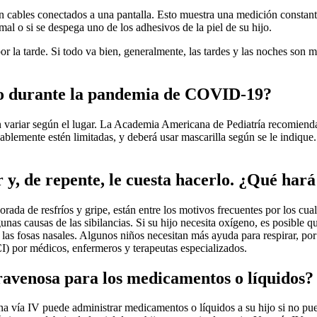
cables conectados a una pantalla. Esto muestra una medición constante 
al o si se despega uno de los adhesivos de la piel de su hijo.
 la tarde. Si todo va bien, generalmente, las tardes y las noches son m
jo durante la pandemia de COVID-19?
den variar según el lugar. La Academia Americana de Pediatría recomiend
emente estén limitadas, y deberá usar mascarilla según se le indique. 
 y, de repente, le cuesta hacerlo. ¿Qué hará 
ada de resfríos y gripe, están entre los motivos frecuentes por los cual
as causas de las sibilancias. Si su hijo necesita oxígeno, es posible qu
las fosas nasales. Algunos niños necesitan más ayuda para respirar, por
) por médicos, enfermeros y terapeutas especializados.
travenosa para los medicamentos o líquidos?
na vía IV puede administrar medicamentos o líquidos a su hijo si no pue