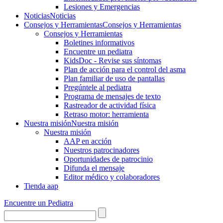
Lesiones y Emergencias
Noticias
Noticias
Consejos y Herramientas
Consejos y Herramientas
Consejos y Herramientas
Boletines informativos
Encuentre un pediatra
KidsDoc - Revise sus síntomas
Plan de acción para el control del asma
Plan familiar de uso de pantallas
Pregúntele al pediatra
Programa de mensajes de texto
Rastre​​ador de activida​d física
Retraso motor: herramienta
Nuestra misión
Nuestra misión
Nuestra misión
AAP en acción
Nuestros patrocinadores
Oportunidades de patrocinio
Difunda el mensaje
Editor médico y colaboradores
Tienda aap
Encuentre un Pediatra