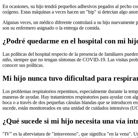
En ocasiones, su hijo tendrá pequeños adhesivos pegados al pecho con 
oxígeno. Estas máquinas a veces hacen un "bip" si detectan algo anorm
Algunas veces, un médico diferente controlará a su hijo nuevamente por
son su enfermero asignado o la entrega de comida.
¿Podré quedarme en el hospital con mi hi
Las políticas del hospital respecto de la presencia de familiares pue
niño, siempre que no tengan síntomas de COVID-19. Las visitas probabl
conocer sus políticas.
Mi hijo nunca tuvo dificultad para respirar
Los problemas respiratorios repentinos, especialmente durante la tempor
maneras de ayudar. Hay tratamientos respiratorios para ayudar con algun
boca o a través de dos pequeñas cánulas blandas que se introducen en 
sucede, están monitoreados en una unidad de cuidados intensivos (UCI
¿Qué sucede si mi hijo necesita una vía in
"IV" es la abreviatura de "intravenoso", que significa "en la vena". U