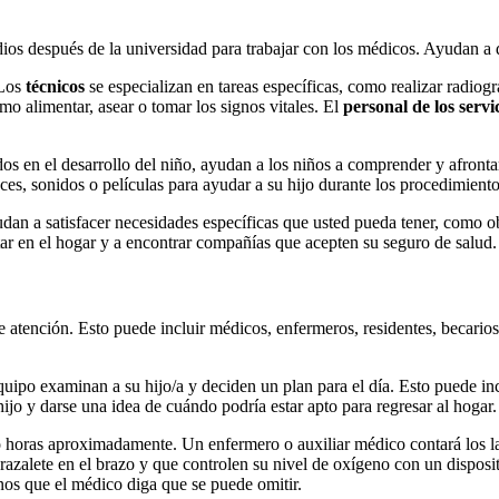
os después de la universidad para trabajar con los médicos. Ayudan a
Los
técnicos
se especializan en tareas específicas, como realizar radiograf
o alimentar, asear o tomar los signos vitales. El
personal de los servi
dos en el desarrollo del niño, ayudan a los niños a comprender y afront
ces, sonidos o películas para ayudar a su hijo durante los procedimientos
dan a satisfacer necesidades específicas que usted pueda tener, como 
tar en el hogar y a encontrar compañías que acepten su seguro de salud.
tención. Esto puede incluir médicos, enfermeros, residentes, becarios 
po examinan a su hijo/a y deciden un plan para el día. Esto puede incl
ijo y darse una idea de cuándo podría estar apto para regresar al hogar.
o horas aproximadamente. Un enfermero o auxiliar médico contará los lat
 brazalete en el brazo y que controlen su nivel de oxígeno con un dispos
enos que el médico diga que se puede omitir.