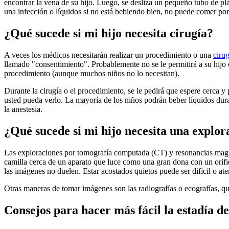
encontrar la vena de su hijo. Luego, se desliza un pequeño tubo de plást
una infección o líquidos si no está bebiendo bien, no puede comer por
¿Qué sucede si mi hijo necesita cirugía?
A veces los médicos necesitarán realizar un procedimiento o una
cirug
llamado "consentimiento". Probablemente no se le permitirá a su hijo
procedimiento (aunque muchos niños no lo necesitan).
Durante la cirugía o el procedimiento, se le pedirá que espere cerca 
usted pueda verlo. La mayoría de los niños podrán beber líquidos duran
la anestesia.
¿Qué sucede si mi hijo necesita una explo
Las exploraciones por tomografía computada (CT) y resonancias magnét
camilla cerca de un aparato que luce como una gran dona con un orific
las imágenes no duelen. Estar acostados quietos puede ser difícil o a
Otras maneras de tomar imágenes son las radiografías o ecografías, q
Consejos para hacer más fácil la estadía de 