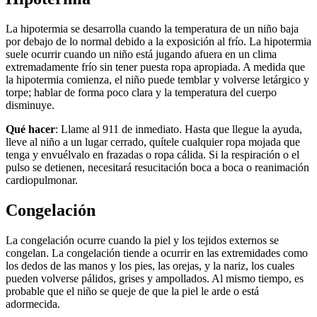
La hipotermia se desarrolla cuando la temperatura de un niño baja
por debajo de lo normal debido a la exposición al frío. La hipotermia
suele ocurrir cuando un niño está jugando afuera en un clima
extremadamente frío sin tener puesta ropa apropiada. A medida que
la hipotermia comienza, el niño puede temblar y volverse letárgico y
torpe; hablar de forma poco clara y la temperatura del cuerpo
disminuye.
Qué hacer
: Llame al 911 de inmediato. Hasta que llegue la ayuda,
lleve al niño a un lugar cerrado, quítele cualquier ropa mojada que
tenga y envuélvalo en frazadas o ropa cálida. Si la respiración o el
pulso se detienen, necesitará resucitación boca a boca o reanimación
cardiopulmonar.
Congelación
La congelación ocurre cuando la piel y los tejidos externos se
congelan. La congelación tiende a ocurrir en las extremidades como
los dedos de las manos y los pies, las orejas, y la nariz, los cuales
pueden volverse pálidos, grises y ampollados. Al mismo tiempo, es
probable que el niño se queje de que la piel le arde o está
adormecida.