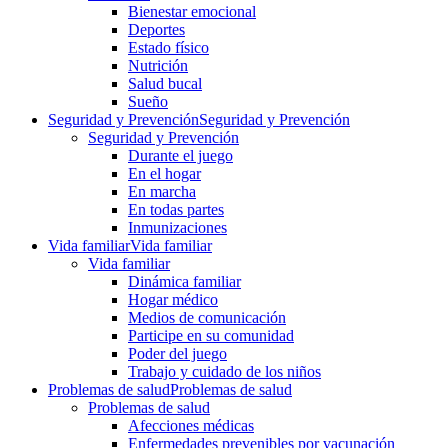
Bienestar emocional
Deportes
Estado físico
Nutrición
Salud bucal
Sueño
Seguridad y Prevención
Seguridad y Prevención
Seguridad y Prevención
Durante el juego
En el hogar
En marcha
En todas partes
Inmunizaciones
Vida familiar
Vida familiar
Vida familiar
Dinámica familiar
Hogar médico
Medios de comunicación
Participe en su comunidad
Poder del juego
Trabajo y cuidado de los niños
Problemas de salud
Problemas de salud
Problemas de salud
Afecciones médicas
Enfermedades prevenibles por vacunación