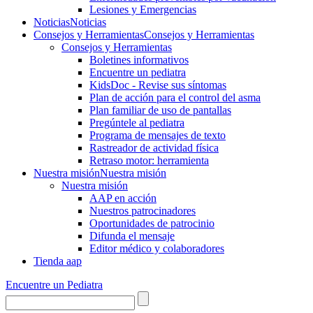
Lesiones y Emergencias
Noticias
Noticias
Consejos y Herramientas
Consejos y Herramientas
Consejos y Herramientas
Boletines informativos
Encuentre un pediatra
KidsDoc - Revise sus síntomas
Plan de acción para el control del asma
Plan familiar de uso de pantallas
Pregúntele al pediatra
Programa de mensajes de texto
Rastre​​ador de activida​d física
Retraso motor: herramienta
Nuestra misión
Nuestra misión
Nuestra misión
AAP en acción
Nuestros patrocinadores
Oportunidades de patrocinio
Difunda el mensaje
Editor médico y colaboradores
Tienda aap
Encuentre un Pediatra