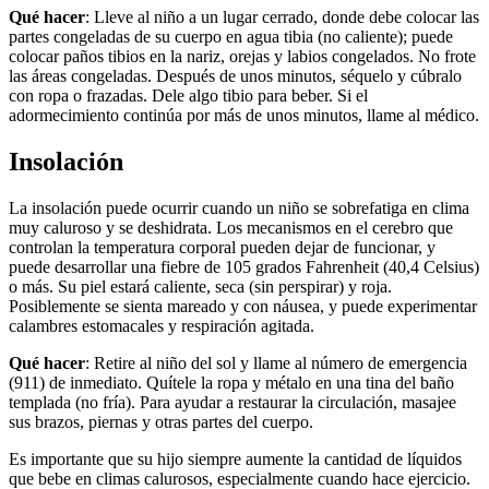
Qué hacer
: Lleve al niño a un lugar cerrado, donde debe colocar las
partes congeladas de su cuerpo en agua tibia (no caliente); puede
colocar paños tibios en la nariz, orejas y labios congelados. No frote
las áreas congeladas. Después de unos minutos, séquelo y cúbralo
con ropa o frazadas. Dele algo tibio para beber. Si el
adormecimiento continúa por más de unos minutos, llame al médico.
Insolación
La insolación puede ocurrir cuando un niño se sobrefatiga en clima
muy caluroso y se deshidrata. Los mecanismos en el cerebro que
controlan la temperatura corporal pueden dejar de funcionar, y
puede desarrollar una fiebre de 105 grados Fahrenheit (40,4 Celsius)
o más. Su piel estará caliente, seca (sin perspirar) y roja.
Posiblemente se sienta mareado y con náusea, y puede experimentar
calambres estomacales y respiración agitada.
Qué hacer
: Retire al niño del sol y llame al número de emergencia
(911) de inmediato. Quítele la ropa y métalo en una tina del baño
templada (no fría). Para ayudar a restaurar la circulación, masajee
sus brazos, piernas y otras partes del cuerpo.
Es importante que su hijo siempre aumente la cantidad de líquidos
que bebe en climas calurosos, especialmente cuando hace ejercicio.