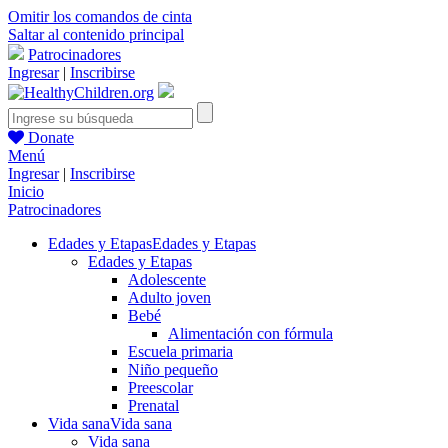
Omitir los comandos de cinta
Saltar al contenido principal
Patrocinadores
Ingresar
|
Inscribirse
Donate
Menú
Ingresar
|
Inscribirse
Inicio
Patrocinadores
Edades y Etapas
Edades y Etapas
Edades y Etapas
Adolescente
Adulto joven
Bebé
Alimentación con fórmula
Escuela primaria
Niño pequeño
Preescolar
Prenatal
Vida sana
Vida sana
Vida sana