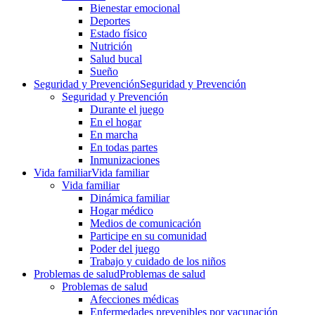
Bienestar emocional
Deportes
Estado físico
Nutrición
Salud bucal
Sueño
Seguridad y Prevención
Seguridad y Prevención
Seguridad y Prevención
Durante el juego
En el hogar
En marcha
En todas partes
Inmunizaciones
Vida familiar
Vida familiar
Vida familiar
Dinámica familiar
Hogar médico
Medios de comunicación
Participe en su comunidad
Poder del juego
Trabajo y cuidado de los niños
Problemas de salud
Problemas de salud
Problemas de salud
Afecciones médicas
Enfermedades prevenibles por vacunación