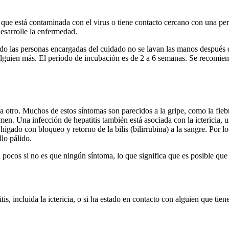
ue está contaminada con el virus o tiene contacto cercano con una perso
esarrolle la enfermedad.
do las personas encargadas del cuidado no se lavan las manos después d
lguien más. El período de incubación es de 2 a 6 semanas. Se recomien
us a otro. Muchos de estos síntomas son parecidos a la gripe, como la fie
men. Una infección de hepatitis también está asociada con la ictericia, u
ígado con bloqueo y retorno de la bilis (bilirrubina) a la sangre. Por lo
llo pálido.
n pocos si no es que ningún síntoma, lo que significa que es posible que 
is, incluida la ictericia, o si ha estado en contacto con alguien que tien