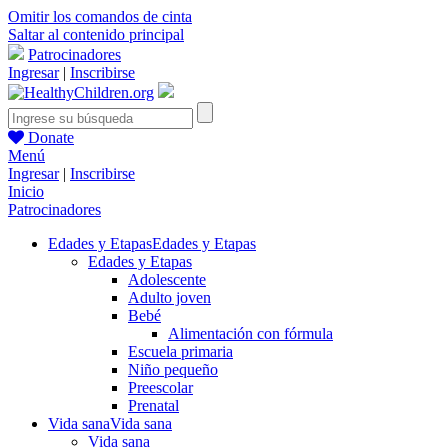
Omitir los comandos de cinta
Saltar al contenido principal
Patrocinadores
Ingresar
|
Inscribirse
Donate
Menú
Ingresar
|
Inscribirse
Inicio
Patrocinadores
Edades y Etapas
Edades y Etapas
Edades y Etapas
Adolescente
Adulto joven
Bebé
Alimentación con fórmula
Escuela primaria
Niño pequeño
Preescolar
Prenatal
Vida sana
Vida sana
Vida sana