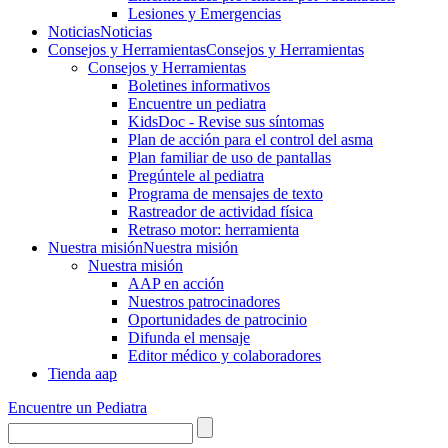
Lesiones y Emergencias
Noticias
Noticias
Consejos y Herramientas
Consejos y Herramientas
Consejos y Herramientas
Boletines informativos
Encuentre un pediatra
KidsDoc - Revise sus síntomas
Plan de acción para el control del asma
Plan familiar de uso de pantallas
Pregúntele al pediatra
Programa de mensajes de texto
Rastre​​ador de activida​d física
Retraso motor: herramienta
Nuestra misión
Nuestra misión
Nuestra misión
AAP en acción
Nuestros patrocinadores
Oportunidades de patrocinio
Difunda el mensaje
Editor médico y colaboradores
Tienda aap
Encuentre un Pediatra