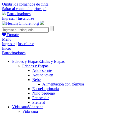
Omitir los comandos de cinta
Saltar al contenido principal
Patrocinadores
Ingresar
|
Inscribirse
Donate
Menú
Ingresar
|
Inscribirse
Inicio
Patrocinadores
Edades y Etapas
Edades y Etapas
Edades y Etapas
Adolescente
Adulto joven
Bebé
Alimentación con fórmula
Escuela primaria
Niño pequeño
Preescolar
Prenatal
Vida sana
Vida sana
Vida sana