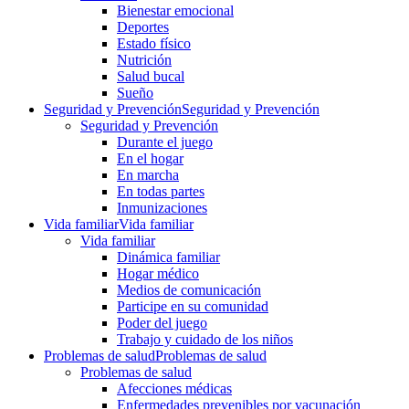
Bienestar emocional
Deportes
Estado físico
Nutrición
Salud bucal
Sueño
Seguridad y Prevención
Seguridad y Prevención
Seguridad y Prevención
Durante el juego
En el hogar
En marcha
En todas partes
Inmunizaciones
Vida familiar
Vida familiar
Vida familiar
Dinámica familiar
Hogar médico
Medios de comunicación
Participe en su comunidad
Poder del juego
Trabajo y cuidado de los niños
Problemas de salud
Problemas de salud
Problemas de salud
Afecciones médicas
Enfermedades prevenibles por vacunación