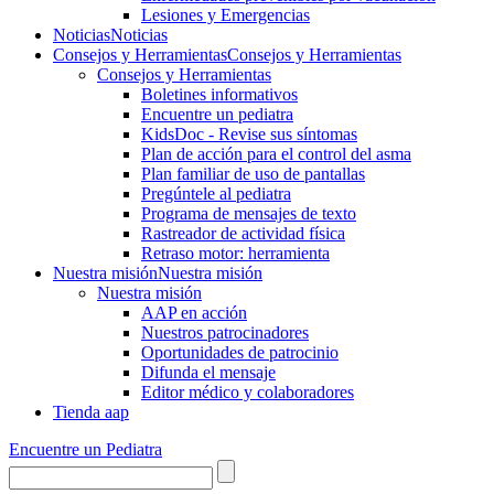
Lesiones y Emergencias
Noticias
Noticias
Consejos y Herramientas
Consejos y Herramientas
Consejos y Herramientas
Boletines informativos
Encuentre un pediatra
KidsDoc - Revise sus síntomas
Plan de acción para el control del asma
Plan familiar de uso de pantallas
Pregúntele al pediatra
Programa de mensajes de texto
Rastre​​ador de activida​d física
Retraso motor: herramienta
Nuestra misión
Nuestra misión
Nuestra misión
AAP en acción
Nuestros patrocinadores
Oportunidades de patrocinio
Difunda el mensaje
Editor médico y colaboradores
Tienda aap
Encuentre un Pediatra