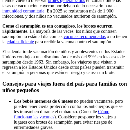
hemos vuelto a observar
brotes generalizados
en zonas donde las
tasas de vacunación cayeron por debajo de lo necesario para la
inmunidad comunitaria
. En 2025 se registraron más de 1,900
infecciones, y dos niños no vacunados murieron de sarampión.
Como el sarampión es tan contagioso, los brotes ocurren
rápidamente
. La mayoría de las veces, los niños que contraen
sarampión no están al día con las
vacunas recomendadas
o no tienen
la
edad suficiente
para recibir la vacuna contra el sarampión.
El calendario de vacunación de niños y adolescentes en los Estados
Unidos condujo a una disminución de más del 99% en los casos de
sarampión desde 1963. Sin embargo, los viajeros que visitan o
regresan a los Estados Unidos desde otros países pueden transmitir
el sarampión a personas que están en riesgo y causar un brote.
Consejos para viajes fuera del país para familias con
niños pequeños
Los bebés menores de 6 meses
no pueden vacunarse, pero
pueden tener cierta protección contra los anticuerpos que se
les transmiten durante el embarazo. (Consulte
Cómo
funcionan las vacunas
). Considere posponer los viajes a
lugares con brotes de sarampión para evitar riesgos de
enfermedades graves.