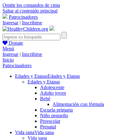
Omitir los comandos de cinta
Saltar al contenido principal
Patrocinadores
Ingresar
|
Inscribirse
Donate
Menú
Ingresar
|
Inscribirse
Inicio
Patrocinadores
Edades y Etapas
Edades y Etapas
Edades y Etapas
Adolescente
Adulto joven
Bebé
Alimentación con fórmula
Escuela primaria
Niño pequeño
Preescolar
Prenatal
Vida sana
Vida sana
Vida sana