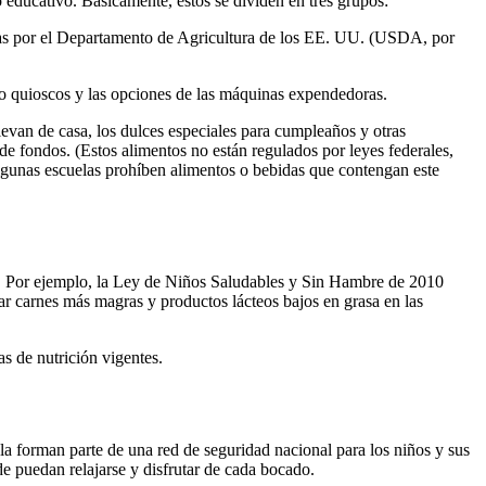
o educativo. Básicamente, estos se dividen en tres grupos:
adas por el Departamento de Agricultura de los EE. UU. (USDA, por
o quioscos y las opciones de las máquinas expendedoras.
levan de casa, los dulces especiales para cumpleaños y otras
e fondos. (Estos alimentos no están regulados por leyes federales,
algunas escuelas prohíben alimentos o bebidas que contengan este
s. Por ejemplo, la Ley de Niños Saludables y Sin Hambre de 2010
rar carnes más magras y productos lácteos bajos en grasa en las
s de nutrición vigentes.
uela forman parte de una red de seguridad nacional para los niños y sus
 puedan relajarse y disfrutar de cada bocado.