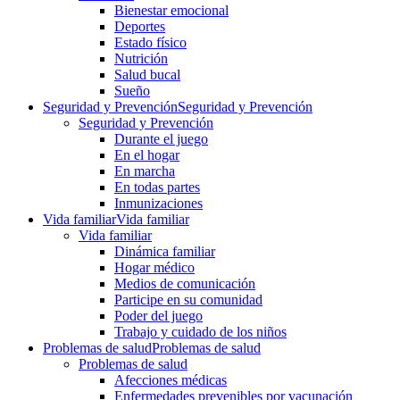
Bienestar emocional
Deportes
Estado físico
Nutrición
Salud bucal
Sueño
Seguridad y Prevención
Seguridad y Prevención
Seguridad y Prevención
Durante el juego
En el hogar
En marcha
En todas partes
Inmunizaciones
Vida familiar
Vida familiar
Vida familiar
Dinámica familiar
Hogar médico
Medios de comunicación
Participe en su comunidad
Poder del juego
Trabajo y cuidado de los niños
Problemas de salud
Problemas de salud
Problemas de salud
Afecciones médicas
Enfermedades prevenibles por vacunación