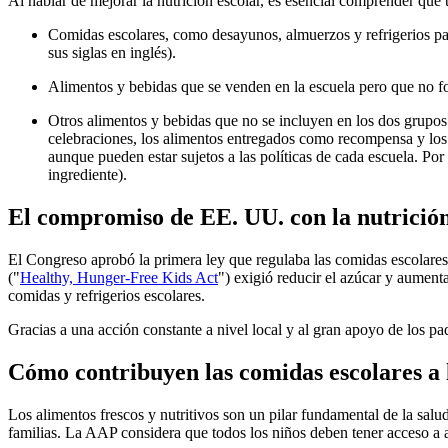
Al hablar de mejorar la nutrición escolar, es esencial comprender qué 
Comidas escolares, como desayunos, almuerzos y refrigerios pa
sus siglas en inglés).
Alimentos y bebidas que se venden en la escuela pero que no f
Otros alimentos y bebidas que no se incluyen en los dos grupos a
celebraciones, los alimentos entregados como recompensa y los 
aunque pueden estar sujetos a las políticas de cada escuela. Po
ingrediente).
El compromiso de EE. UU. con la nutrición
El Congreso aprobó la primera ley que regulaba las comidas escolare
("
Healthy, Hunger-Free Kids Act
") exigió reducir el azúcar y aument
comidas y refrigerios escolares.
Gracias a una acción constante a nivel local y al gran apoyo de los p
Cómo contribuyen las comidas escolares a l
Los alimentos frescos y nutritivos son un pilar fundamental de la salud
familias. La AAP considera que todos los niños deben tener acceso a a