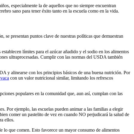
niños, especialmente la de aquellos que no siempre encuentran
rebro sano para tener éxito tanto en la escuela como en la vida.
n, se presentan puntos clave de nuestras políticas que demuestran
stablecen límites para el azúcar añadido y el sodio en los alimentos
opciones ultraprocesadas. Cumplir con las normas del USDA también
SDA y alinearse con los principios básicos de una buena nutrición. Por
 vaca​
con un valor nutricional similar, limitando los refrescos
r opciones populares en la comunidad que, aun así, cumplan con las
s. Por ejemplo, las escuelas pueden animar a las familias a elegir
 Si bien comer un pastelito de vez en cuando NO perjudicará la salud de
a ellos.
ar de lo que comen. Esto favorece un mayor consumo de alimentos