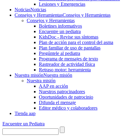
Lesiones y Emergencias
Noticias
Noticias
Consejos y Herramientas
Consejos y Herramientas
Consejos y Herramientas
Boletines informativos
Encuentre un pediatra
KidsDoc - Revise sus síntomas
Plan de acción para el control del asma
Plan familiar de uso de pantallas
Pregúntele al pediatra
Programa de mensajes de texto
Rastre​​ador de activida​d física
Retraso motor: herramienta
Nuestra misión
Nuestra misión
Nuestra misión
AAP en acción
Nuestros patrocinadores
Oportunidades de patrocinio
Difunda el mensaje
Editor médico y colaboradores
Tienda aap
Encuentre un Pediatra