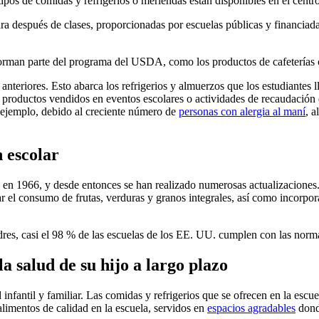
tipos de comidas y refrigerios o meriendas están disponibles en el centr
ra después de clases, proporcionadas por escuelas públicas y financi
orman parte del programa del USDA, como los productos de cafeterías 
nteriores. Esto abarca los refrigerios y almuerzos que los estudiantes l
productos vendidos en eventos escolares o actividades de recaudación d
r ejemplo, debido al creciente número de
personas con alergia al maní
, 
 escolar
s en 1966, y desde entonces se han realizado numerosas actualizacione
ar el consumo de frutas, verduras y granos integrales, así como incorpo
adres, casi el 98 % de las escuelas de los EE. UU. cumplen con las norma
a salud de su hijo a largo plazo
 infantil y familiar. Las comidas y refrigerio​s que se ofrecen en la esc
limentos de calidad en la escuela, servidos en
espacios agradables
donde