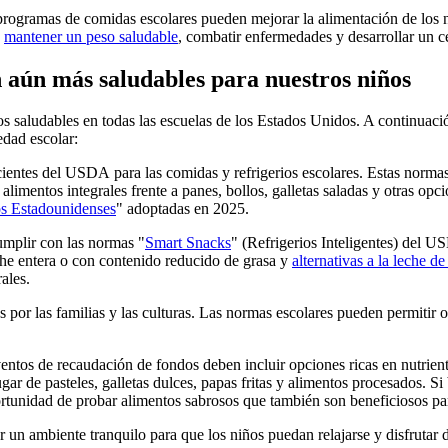
 programas de comidas escolares pueden mejorar la alimentación de los 
a
mantener un peso saludable
, combatir enfermedades y desarrollar un ce
 aún más saludables para nuestros niños
 saludables en todas las escuelas de los Estados Unidos. A continuació
edad escolar:
ntes del USDA para las comidas y refrigerios escolares. Estas normas e
alimentos integrales frente a panes, bollos, galletas saladas y otras 
os Estadounidenses
" adoptadas en 2025.
umplir con las normas "
Smart Snacks
" (Refrigerios Inteligentes) del U
che entera o con contenido reducido de grasa y
alternativas a la leche de
ales.
dos por las familias y las culturas. Las normas escolares pueden permiti
entos de recaudación de fondos deben incluir opciones ricas en nutriente
lugar de pasteles, galletas dulces, papas fritas y alimentos procesados.
ortunidad de probar alimentos sabrosos que también son beneficiosos par
er un ambiente tranquilo para que los niños puedan relajarse y disfrut