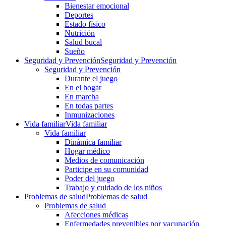
Bienestar emocional
Deportes
Estado físico
Nutrición
Salud bucal
Sueño
Seguridad y Prevención
Seguridad y Prevención
Seguridad y Prevención
Durante el juego
En el hogar
En marcha
En todas partes
Inmunizaciones
Vida familiar
Vida familiar
Vida familiar
Dinámica familiar
Hogar médico
Medios de comunicación
Participe en su comunidad
Poder del juego
Trabajo y cuidado de los niños
Problemas de salud
Problemas de salud
Problemas de salud
Afecciones médicas
Enfermedades prevenibles por vacunación