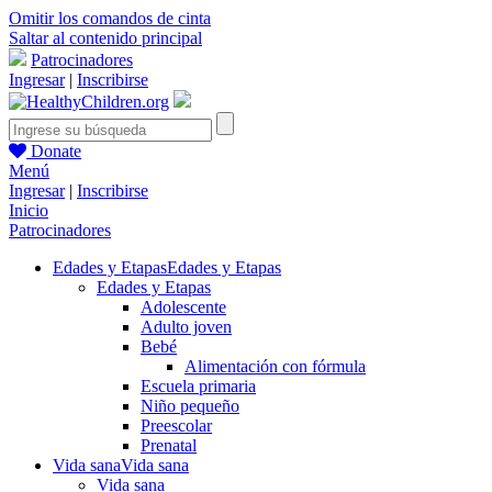
Omitir los comandos de cinta
Saltar al contenido principal
Patrocinadores
Ingresar
|
Inscribirse
Donate
Menú
Ingresar
|
Inscribirse
Inicio
Patrocinadores
Edades y Etapas
Edades y Etapas
Edades y Etapas
Adolescente
Adulto joven
Bebé
Alimentación con fórmula
Escuela primaria
Niño pequeño
Preescolar
Prenatal
Vida sana
Vida sana
Vida sana