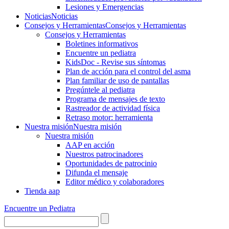
Lesiones y Emergencias
Noticias
Noticias
Consejos y Herramientas
Consejos y Herramientas
Consejos y Herramientas
Boletines informativos
Encuentre un pediatra
KidsDoc - Revise sus síntomas
Plan de acción para el control del asma
Plan familiar de uso de pantallas
Pregúntele al pediatra
Programa de mensajes de texto
Rastre​​ador de activida​d física
Retraso motor: herramienta
Nuestra misión
Nuestra misión
Nuestra misión
AAP en acción
Nuestros patrocinadores
Oportunidades de patrocinio
Difunda el mensaje
Editor médico y colaboradores
Tienda aap
Encuentre un Pediatra