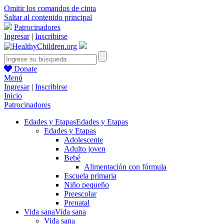
Omitir los comandos de cinta
Saltar al contenido principal
Patrocinadores
Ingresar
|
Inscribirse
Donate
Menú
Ingresar
|
Inscribirse
Inicio
Patrocinadores
Edades y Etapas
Edades y Etapas
Edades y Etapas
Adolescente
Adulto joven
Bebé
Alimentación con fórmula
Escuela primaria
Niño pequeño
Preescolar
Prenatal
Vida sana
Vida sana
Vida sana