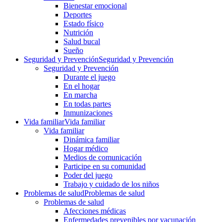
Bienestar emocional
Deportes
Estado físico
Nutrición
Salud bucal
Sueño
Seguridad y Prevención
Seguridad y Prevención
Seguridad y Prevención
Durante el juego
En el hogar
En marcha
En todas partes
Inmunizaciones
Vida familiar
Vida familiar
Vida familiar
Dinámica familiar
Hogar médico
Medios de comunicación
Participe en su comunidad
Poder del juego
Trabajo y cuidado de los niños
Problemas de salud
Problemas de salud
Problemas de salud
Afecciones médicas
Enfermedades prevenibles por vacunación