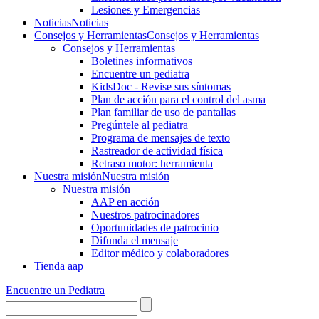
Lesiones y Emergencias
Noticias
Noticias
Consejos y Herramientas
Consejos y Herramientas
Consejos y Herramientas
Boletines informativos
Encuentre un pediatra
KidsDoc - Revise sus síntomas
Plan de acción para el control del asma
Plan familiar de uso de pantallas
Pregúntele al pediatra
Programa de mensajes de texto
Rastre​​ador de activida​d física
Retraso motor: herramienta
Nuestra misión
Nuestra misión
Nuestra misión
AAP en acción
Nuestros patrocinadores
Oportunidades de patrocinio
Difunda el mensaje
Editor médico y colaboradores
Tienda aap
Encuentre un Pediatra