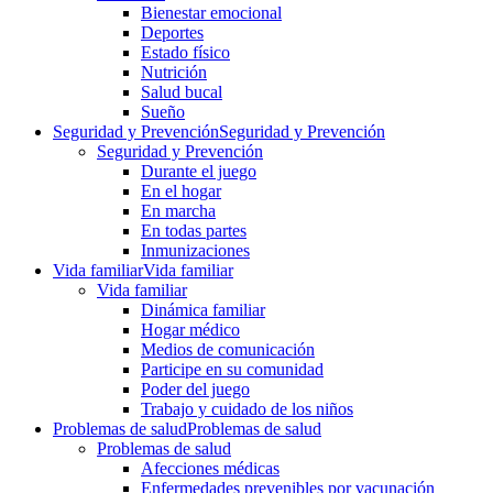
Bienestar emocional
Deportes
Estado físico
Nutrición
Salud bucal
Sueño
Seguridad y Prevención
Seguridad y Prevención
Seguridad y Prevención
Durante el juego
En el hogar
En marcha
En todas partes
Inmunizaciones
Vida familiar
Vida familiar
Vida familiar
Dinámica familiar
Hogar médico
Medios de comunicación
Participe en su comunidad
Poder del juego
Trabajo y cuidado de los niños
Problemas de salud
Problemas de salud
Problemas de salud
Afecciones médicas
Enfermedades prevenibles por vacunación