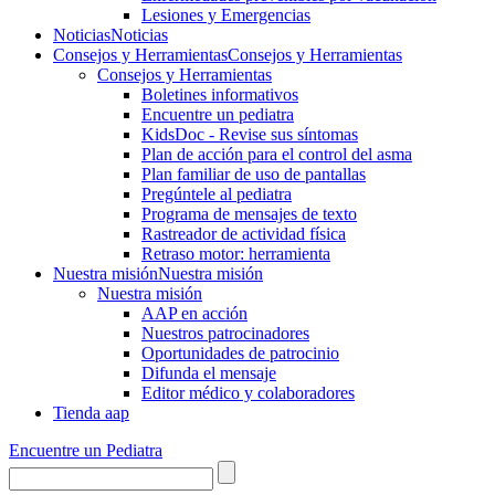
Lesiones y Emergencias
Noticias
Noticias
Consejos y Herramientas
Consejos y Herramientas
Consejos y Herramientas
Boletines informativos
Encuentre un pediatra
KidsDoc - Revise sus síntomas
Plan de acción para el control del asma
Plan familiar de uso de pantallas
Pregúntele al pediatra
Programa de mensajes de texto
Rastre​​ador de activida​d física
Retraso motor: herramienta
Nuestra misión
Nuestra misión
Nuestra misión
AAP en acción
Nuestros patrocinadores
Oportunidades de patrocinio
Difunda el mensaje
Editor médico y colaboradores
Tienda aap
Encuentre un Pediatra