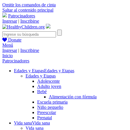
Omitir los comandos de cinta
Saltar al contenido principal
Patrocinadores
Ingresar
|
Inscribirse
Donate
Menú
Ingresar
|
Inscribirse
Inicio
Patrocinadores
Edades y Etapas
Edades y Etapas
Edades y Etapas
Adolescente
Adulto joven
Bebé
Alimentación con fórmula
Escuela primaria
Niño pequeño
Preescolar
Prenatal
Vida sana
Vida sana
Vida sana