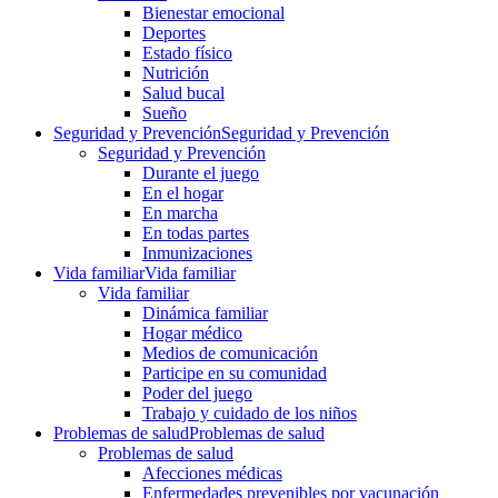
Bienestar emocional
Deportes
Estado físico
Nutrición
Salud bucal
Sueño
Seguridad y Prevención
Seguridad y Prevención
Seguridad y Prevención
Durante el juego
En el hogar
En marcha
En todas partes
Inmunizaciones
Vida familiar
Vida familiar
Vida familiar
Dinámica familiar
Hogar médico
Medios de comunicación
Participe en su comunidad
Poder del juego
Trabajo y cuidado de los niños
Problemas de salud
Problemas de salud
Problemas de salud
Afecciones médicas
Enfermedades prevenibles por vacunación