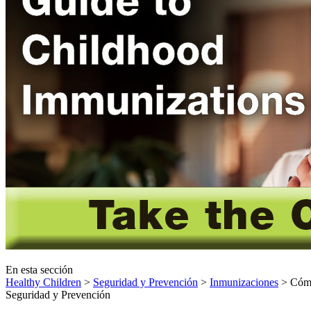
En esta sección
Healthy Children
>
Seguridad y Prevención
>
Inmunizaciones
> Cómo 
Seguridad y Prevención