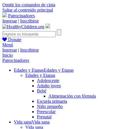
Omitir los comandos de cinta
Saltar al contenido principal
Patrocinadores
Ingresar
|
Inscribirse
Donate
Menú
Ingresar
|
Inscribirse
Inicio
Patrocinadores
Edades y Etapas
Edades y Etapas
Edades y Etapas
Adolescente
Adulto joven
Bebé
Alimentación con fórmula
Escuela primaria
Niño pequeño
Preescolar
Prenatal
Vida sana
Vida sana
Vida sana