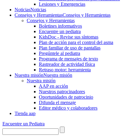
Lesiones y Emergencias
Noticias
Noticias
Consejos y Herramientas
Consejos y Herramientas
Consejos y Herramientas
Boletines informativos
Encuentre un pediatra
KidsDoc - Revise sus síntomas
Plan de acción para el control del asma
Plan familiar de uso de pantallas
Pregúntele al pediatra
Programa de mensajes de texto
Rastre​​ador de activida​d física
Retraso motor: herramienta
Nuestra misión
Nuestra misión
Nuestra misión
AAP en acción
Nuestros patrocinadores
Oportunidades de patrocinio
Difunda el mensaje
Editor médico y colaboradores
Tienda aap
Encuentre un Pediatra