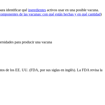
ara identificar qué
ingredientes
activos usar en una posible vacuna.
omponentes de las vacunas: con qué están hechas y en qué cantidad
)
versidades para producir una vacuna
tos de los EE. UU. (FDA, por sus siglas en inglés). La FDA revisa la