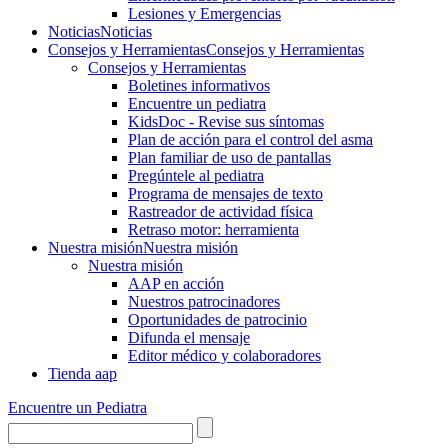
Lesiones y Emergencias
Noticias
Noticias
Consejos y Herramientas
Consejos y Herramientas
Consejos y Herramientas
Boletines informativos
Encuentre un pediatra
KidsDoc - Revise sus síntomas
Plan de acción para el control del asma
Plan familiar de uso de pantallas
Pregúntele al pediatra
Programa de mensajes de texto
Rastre​​ador de activida​d física
Retraso motor: herramienta
Nuestra misión
Nuestra misión
Nuestra misión
AAP en acción
Nuestros patrocinadores
Oportunidades de patrocinio
Difunda el mensaje
Editor médico y colaboradores
Tienda aap
Encuentre un Pediatra