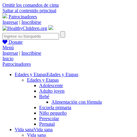
Omitir los comandos de cinta
Saltar al contenido principal
Patrocinadores
Ingresar
|
Inscribirse
Donate
Menú
Ingresar
|
Inscribirse
Inicio
Patrocinadores
Edades y Etapas
Edades y Etapas
Edades y Etapas
Adolescente
Adulto joven
Bebé
Alimentación con fórmula
Escuela primaria
Niño pequeño
Preescolar
Prenatal
Vida sana
Vida sana
Vida sana