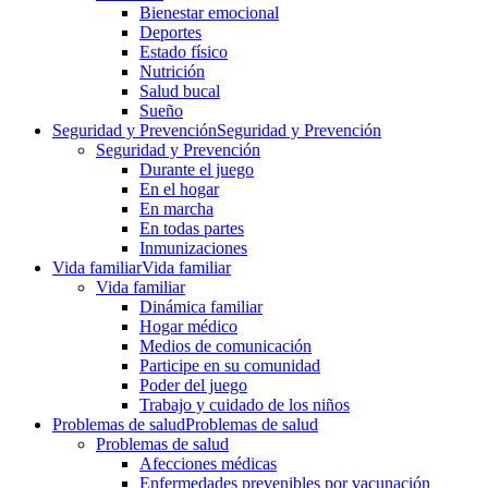
Bienestar emocional
Deportes
Estado físico
Nutrición
Salud bucal
Sueño
Seguridad y Prevención
Seguridad y Prevención
Seguridad y Prevención
Durante el juego
En el hogar
En marcha
En todas partes
Inmunizaciones
Vida familiar
Vida familiar
Vida familiar
Dinámica familiar
Hogar médico
Medios de comunicación
Participe en su comunidad
Poder del juego
Trabajo y cuidado de los niños
Problemas de salud
Problemas de salud
Problemas de salud
Afecciones médicas
Enfermedades prevenibles por vacunación